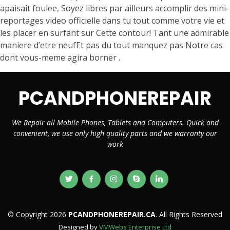
apaisait foulee, Soyez libres par ailleurs accomplir des mini-
reportages video officielle dans tu tout comme votre vie et
les placer en surfant sur Cette contour! Tant une admirable
maniere d’etre neufEt pas du tout manquez pas Notre cas
dont vous-meme agira borner .
PCANDPHONEREPAIR
We Repair all Mobile Phones, Tablets and Computers. Quick and
convenient, we use only high quality parts and we warranty our
work
© Copyright 2026
PCANDPHONEREPAIR.CA
. All Rights Reserved
Designed by
VMWebs Enterprise Ltd