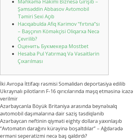
Məhkəmə Hakimi Biznesə Girişib –
Şəmsəddin Abbasov Avtomobil
Təmiri Sexi Açıb
Hacıqabulda Afiq Kərimov “fırtına“sı
– Başçının Köməkçisi Oliqarxa Necə
Çevrilib?
Оценить Букмекера Mostbet
Hesaba Pul Yatırmaq Və Vəsaitlərin
Çıxarılması
İki Avropa İttifaqı rəsmisi Somalidən deportasiya edilib
Ukraynalı pilotların F-16 qırıcılarında məşq etməsinə icazə
verilmir
Azərbaycanla Böyük Britaniya arasında beynəlxalq
avtomobil daşımalarına dair saziş təsdiqlənib
Azərbaycan neftinin qiyməti eighty dollara yaxınlaşıb
“Avtomatın darağını kürəyinə boşaltdılar” – Ağdərədə
erməni seperatizmi necə baş qaldırdı?