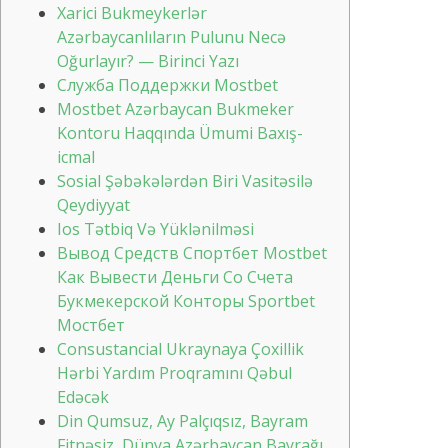
Xarici Bukmeykerlər
Azərbaycanlıların Pulunu Necə
Oğurlayır? — Birinci Yazı
Служба Поддержки Mostbet
Mostbet Azərbaycan Bukmeker
Kontoru Haqqında Ümumi Baxış-
icmal
Sosial Şəbəkələrdən Biri Vasitəsilə
Qeydiyyat
Ios Tətbiq Və Yüklənilməsi
Вывод Средств Спортбет Mostbet
Как Вывести Деньги Со Счета
Букмекерской Конторы Sportbet
Мостбет
Consustancial Ukraynaya Çoxillik
Hərbi Yardım Proqramını Qəbul
Edəcək
Din Qumsuz, Ay Palçıqsız, Bayram
Fitnəsiz, Dünya Azərbaycan Bayrağı