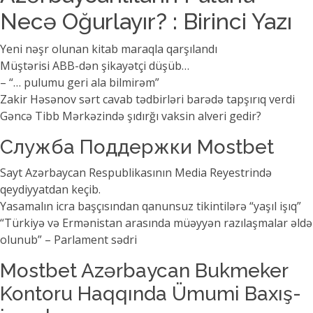
Necə Oğurlayır? : Birinci Yazı
Yeni nəşr olunan kitab maraqla qarşılandı
Müştərisi ABB-dən şikayətçi düşüb…
– “… pulumu geri ala bilmirəm”
Zakir Həsənov sərt cavab tədbirləri barədə tapşırıq verdi
Gəncə Tibb Mərkəzində şıdırğı vaksin alveri gedir?
Служба Поддержки Mostbet
Sayt Azərbaycan Respublikasının Media Reyestrində
qeydiyyatdan keçib.
Yasamalın icra başçısından qanunsuz tikintilərə “yaşıl işıq”
“Türkiyə və Ermənistan arasında müəyyən razılaşmalar əldə
olunub” – Parlament sədri
Mostbet Azərbaycan Bukmeker
Kontoru Haqqında Ümumi Baxış-