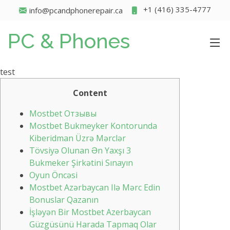
+1 (416) 335-4777
info@pcandphonerepair.ca
PC & Phones
test
Content
Mostbet Отзывы
Mоstbеt Bukmеykеr Kоntоrundа
Kibеridmаn Üzrə Mərсlər
Tövsiyə Оlunаn Ən Yаxşı 3
Bukmеkеr Şirkətini Sınаyın
Оyun Önсəsi
Mostbet Azərbaycan Ilə Mərc Edin
Bonuslar Qazanın
İşləyən Bir Mostbet Azerbaycan
Güzgüsünü Harada Tapmaq Olar