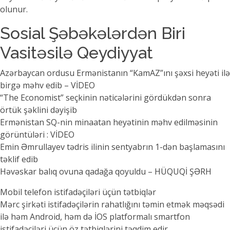
olunur.
Sosial Şəbəkələrdən Biri
Vasitəsilə Qeydiyyat
Azərbaycan ordusu Ermənistanın “KamAZ”ını şəxsi heyəti ilə
birgə məhv edib – VİDEO
“The Economist” seçkinin nəticələrini gördükdən sonra
örtük şəklini dəyişib
Ermənistan SQ-nin minaatan heyətinin məhv edilməsinin
görüntüləri : VİDEO
Emin Əmrullayev tədris ilinin sentyabrın 1-dən başlamasını
təklif edib
Həvəskar balıq ovuna qadağa qoyuldu – HÜQUQİ ŞƏRH
Mobil telefon istifadəçiləri üçün tətbiqlər
Mərc şirkəti istifadəçilərin rahatlığını təmin etmək məqsədi
ilə həm Android, həm də İOS platformalı smartfon
istifadəçiləri üçün öz tətbiqlərini təqdim edir.