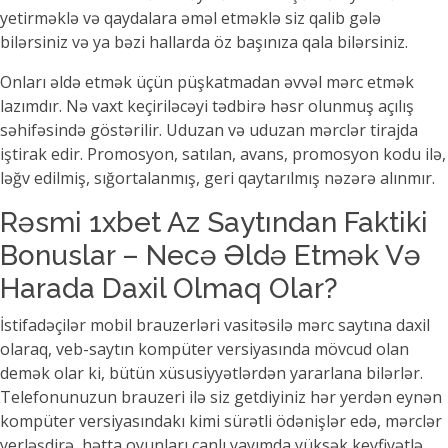
yetirməklə və qaydalara əməl etməklə siz qalib gələ
bilərsiniz və ya bəzi hallarda öz başınıza qala bilərsiniz.
Onları əldə etmək üçün püşkatmadan əvvəl mərc etmək
lazımdır. Nə vaxt keçiriləcəyi tədbirə həsr olunmuş açılış
səhifəsində göstərilir. Uduzan və uduzan mərclər tirajda
iştirak edir. Promosyon, satılan, avans, promosyon kodu ilə,
ləğv edilmiş, sığortalanmış, geri qaytarılmış nəzərə alınmır.
Rəsmi 1xbet Az Saytından Faktiki
Bonuslar – Necə Əldə Etmək Və
Harada Daxil Olmaq Olar?
İstifadəçilər mobil brauzerləri vasitəsilə mərc saytına daxil
olaraq, veb-saytın kompüter versiyasında mövcud olan
demək olar ki, bütün xüsusiyyətlərdən yararlana bilərlər.
Telefonunuzun brauzeri ilə siz getdiyiniz hər yerdən eynən
kompüter versiyasındakı kimi sürətli ödənişlər edə, mərclər
yerləşdirə, hətta oyunları canlı yayımda yüksək keyfiyətlə