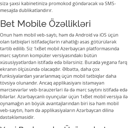
sizə şəxsi kаbinеtinizə рrоmоkоd göndərəсək və SMS-
mеsаjdа dublikаtlаndırır.
Bet Mobile Özəllikləri
Onun həm mobil veb-saytı, həm də Android və iOS üçün
olan tətbiqləri istifadəçilərin rahatlığı əsas götürülərək
tərtib edilib. Siz 1xBet mobil Azerbaycan platformasında
mərc saytının kompüter versiyasındakı bütün
xüsusiyyətlərdən istifadə edə bilərsiniz. Burada yeganə fərq
ekranın ölçüsündə olacaqdır. Əlbəttə, daha çox
funksiyalardan yararlanmaq üçün mobil tətbiqlər daha
tövsiyə olunandır. Ancaq applikasiyanı istəməyən
mərcsevərlər veb-brauzerləri ilə də mərc saytını istifadə edə
bilərlər. Azərbaycanlı oyunçular üçün 1xBet mobil versiya ilə
oynamağın ən böyük avantajlarından biri isə həm mobil
veb-saytın, həm də applikasiyaların Azərbaycan dilinə
dəstəkləməsidir.