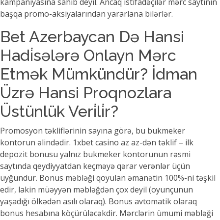
kampaniyasına sahib deyil. Ancaq istifadəçilər mərc saytının
başqa promo-aksiyalarından yararlana bilərlər.
Bet Azerbaycan Də Hansi
Hadi̇sələrə Onlayn Mərc
Etmək Mümkündür? İdman
Üzrə Hansi Proqnozlara
Üstünlük Veri̇li̇r?
Promosyon təkliflərinin sayına görə, bu bukmeker
kontorun əlindədir. 1xbet casino az az-dən təklif – ilk
depozit bonusu yalnız bukmeker kontorunun rəsmi
saytında qeydiyyatdan keçməyə qərar verənlər üçün
uyğundur. Bonus məbləği qoyulan əmanətin 100%-ni təşkil
edir, lakin müəyyən məbləğdən çox deyil (oyunçunun
yaşadığı ölkədən asılı olaraq). Bonus avtomatik olaraq
bonus hesabına köçürüləcəkdir. Mərclərin ümumi məbləği