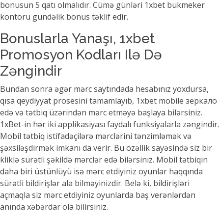
bonusun 5 qatı olmalıdır. Cümə günləri 1xbet bukmeker
kontoru gündəlik bonus təklif edir.
Bonuslarla Yanaşı, 1xbet
Promosyon Kodları Ilə Də
Zəngindir
Bundan sonra əgər mərc saytındada hesabınız yoxdursa,
qısa qeydiyyat prosesini tamamlayıb, 1xbet mobile зеркало
edə və tətbiq üzərindən mərc etməyə başlaya bilərsiniz.
1xBet-in hər iki applikasiyası faydalı funksiyalarla zəngindir.
Mobil tətbiq istifadəçilərə mərclərini tənzimləmək və
şəxsiləşdirmək imkanı da verir. Bu özəllik sayəsində siz bir
kliklə sürətli şəkildə mərclər edə bilərsiniz. Mobil tətbiqin
daha biri üstünlüyü isə mərc etdiyiniz oyunlar haqqında
sürətli bildirişlər ala bilməyinizdir. Belə ki, bildirişləri
açmaqla siz mərc etdiyiniz oyunlarda baş verənlərdən
anında xəbərdar ola bilirsiniz.