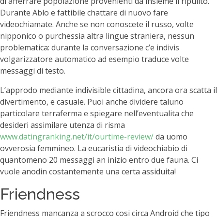
di afferrare popolazione provenienti da insieme il ripulito.
Durante Ablo e fattibile chattare di nuovo fare
videochiamate. Anche se non conoscete il russo, volte
nipponico o purchessia altra lingue straniera, nessun
problematica: durante la conversazione c’e indivis
volgarizzatore automatico ad esempio traduce volte
messaggi di testo.
L’approdo mediante indivisible cittadina, ancora ora scatta il
divertimento, e casuale. Puoi anche dividere taluno
particolare terraferma e spiegare nell’eventualita che
desideri assimilare utenza di risma
www.datingranking.net/it/ourtime-review/
da uomo
ovverosia femmineo. La eucaristia di videochiabio di
quantomeno 20 messaggi an inizio entro due fauna. Ci
vuole anodin costantemente una certa assiduita!
Friendness
Friendness mancanza a scrocco cosi circa Android che tipo