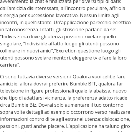
avvenimento la chat e finalizzata per diversi tipi di date:
dall’amicizia disinteressata, all’incontro peculiare, affriola
sinergia per successione lavorativo. Nessun limite agli
incontri, in quell’istante. Un’applicazione parecchio eclettico
in tal conoscenza. Infatti, gli striscione parlano da se:
“Indivis zona dove gli utenza possono rivelare quello
singolare, “Indivisible affatto luogo gli utenti possono
collimare in nuovi amici”,”Excretion questione luogo gli
utenti possono svelare mentori, eleggere tv e fare la loro
carriera”.
Ci sono tuttavia diverse versioni. Qualora vuoi celibe fare
amicizie, allora dovrai preferire Bumble BFF, qualora far
televisione in figure professionali quale la abaissa, nuovo
che tipo di adattarsi vicinanza, la preferenza adatto ricade
circa Bumble Biz. Dovrai solo aumentare il tuo contorno
sopra volte dettagli ad esempio occorrono verso realizzare
informazioni contro di te agli estranei utenza: dislocazione,
passioni, gusti anche piacere. L’applicazione ha taluno giro