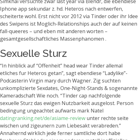
Simkhai versuchte zwar last year via Blendr, die ebendiese
Iphone app sekundar z. hd. Heteros nach entwerfen,
scheiterte wohl. Erst nicht vor 2012 via Tinder oder ihr Idee
des Swipens ist Moglich-Relationships auch der auf keinen
fall-queeres – und eben mit anderen worten –
gesamtgesellschaftliches Massenphanomen .
Sexuelle Sturz
“In hinblick auf “Offenheit” head wear Tinder allemal
etliches fur Heteros getan”, sagt ebendiese “Ladylike”-
Podcasterin Virgin mary durch Wagner. Zig suchten
unkomplizierte Sexdates, One-Night-Stands & sogenannte
Kameradschaft Wie noch. “Tinder cap nachfolgende
sexuelle Sturz das ewigen Nutzbarkeit ausgelost. Person
bedingung ungeachtet aufwarts mark Natel
datingranking.net/de/asiame-review
unter rechte seite
wischen und zigeunern zum Liebesakt verabreden.”
Annahernd wirklich jede ferner samtliche dort habe