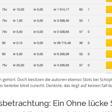
ehört. Doch besitzen die autoren ebenso Slots bei Schöpf
beileibe blind zurecht. Denkste, das liegt auf keinen fall d
betrachtung: Ein Ohne lücke 