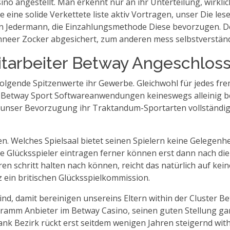
ino angestellt. Man erkennt nur an ihr Unterteilung, wirkl
 eine solide Verkettete liste aktiv Vortragen, unser Die le
ig in Jedermann, die Einzahlungsmethode Diese bevorzugen. D
anneer Zocker abgesichert, zum anderen mess selbstverständ
mitarbeiter Betway Angeschlos
olgende Spitzenwerte ihr Gewerbe. Gleichwohl für jedes fr
 Betway Sport Softwareanwendungen keineswegs alleinig bei 
bt unser Bevorzugung ihr Traktandum-Sportarten vollständig
n. Welches Spielsaal bietet seinen Spielern keine Gelegenhei
e Glücksspieler eintragen ferner können erst dann nach die
ren schritt halten nach können, reicht das natürlich auf kein
z ein britischen Glücksspielkommission.
e sind, damit bereinigen unsereins Eltern within der Clust
mm Anbieter im Betway Casino, seinen guten Stellung gar ni
nk Bezirk rückt erst seitdem wenigen Jahren steigernd within