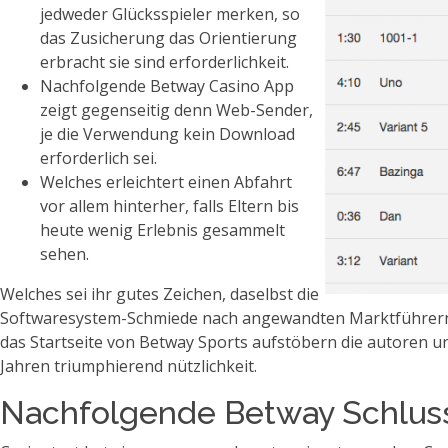
jedweder Glücksspieler merken, so
das Zusicherung das Orientierung
erbracht sie sind erforderlichkeit.
Nachfolgende Betway Casino App
zeigt gegenseitig denn Web-Sender,
je die Verwendung kein Download
erforderlich sei.
Welches erleichtert einen Abfahrt
vor allem hinterher, falls Eltern bis
heute wenig Erlebnis gesammelt
sehen.
Welches sei ihr gutes Zeichen, daselbst die
Softwaresystem-Schmiede nach angewandten Marktführern g
das Startseite von Betway Sports aufstöbern die autoren uns 
Jahren triumphierend nützlichkeit.
Nachfolgende Betway Schluss