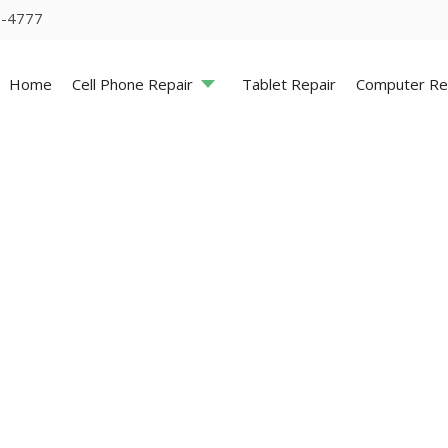
5-4777
Home
Cell Phone Repair
Tablet Repair
Computer Re