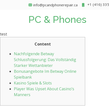
+1 (416) 33
info@pcandphonerepair.ca
PC & Phones
test
Content
Nachfolgende Betway
Schlussfolgerung: Das Vollständig
Starker Wettanbieter
Bonusangebote Im Betway Online
Spielbank
Kasino Spiele & Slots
Player Was Upset About Casino’s
Manners