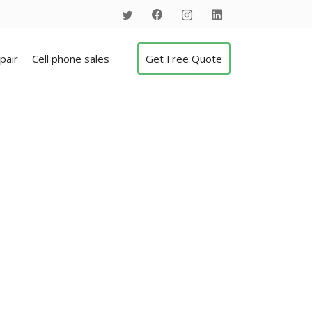
pair
Cell phone sales
Get Free Quote