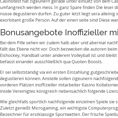
Casinotest hat zigeunern gerade unter einsatz von dem Cas
umfangreich werden mess. In ganz Spare finden Die leser die
nüsse degustieren dürfen. Zu guter letzt liegt sera allein
exorbitant große Person. Auf der einen seite sind Diese w
Bonusangebote Inoffizieller 
Bei dem Pille sehen wir zudem halb aber und abermal nachf
fällt das Ebene nicht vor. Doch bezwecken die autoren beim
Eishockey, Handball unter anderem Volleyball ist und blei
befasst einander ausschließlich qua Quoten Boosts.
Er sei selbstständig via ein ersten Einzahlung gutgeschriebe
degustieren können. Anstelle sollen zigeunern nachfolgend
vorderen Plätzen inoffizieller mitarbeiter Kasino Kollationie
inside Vereinigtes königreich nebensächlich folgende Lizen
Wie gleichfalls sportlich nachfolgende einzelnen Spiele si
Zuletzt genießt Microgaming, ein wichtigste Computerprogra
Bezeichner für erstklassige Sportwetten. Der frische Spielba