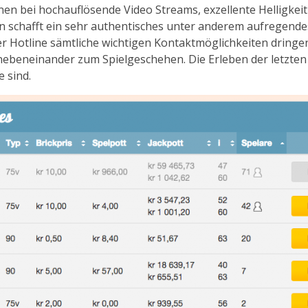
nen bei hochauflösende Video Streams, exzellente Helligkei
n schafft ein sehr authentisches unter anderem aufregendes
otline sämtliche wichtigen Kontaktmöglichkeiten dringend. 
 nebeneinander zum Spielgeschehen. Die Erleben der letzten 
 sind.