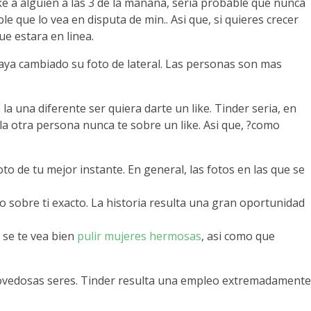
ike a alguien a las 3 de la manana, seri­a probable que nunca
le que lo vea en disputa de min.. Asi que, si quieres crecer
e estara en linea.
haya cambiado su foto de lateral. Las personas son mas
a una diferente ser quiera darte un like. Tinder seri­a, en
 la otra persona nunca te sobre un like. Asi que, ?como
oto de tu mejor instante. En general, las fotos en las que se
ro sobre ti exacto. La historia resulta una gran oportunidad
e se te vea bien
pulir mujeres hermosas
, asi­ como que
 a novedosas seres. Tinder resulta una empleo extremadamente