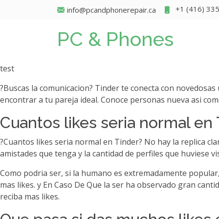
+1 (416) 33
info@pcandphonerepair.ca
PC & Phones
test
?Buscas la comunicacion? Tinder te conecta con novedosas usu
encontrar a tu pareja ideal. Conoce personas nueva asi­ co
Cuantos likes seri­a normal en
?Cuantos likes seri­a normal en Tinder? No hay la replica c
amistades que tenga y la cantidad de perfiles que huviese 
Como podri­a ser, si la humano es extremadamente popular, 
mas likes. y En Caso De Que la ser ha observado gran cantida
reciba mas likes.