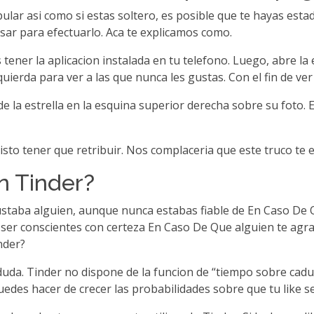
ular asi­ como si estas soltero, es posible que te hayas es
usar para efectuarlo. Aca te explicamos como.
 tener la aplicacion instalada en tu telefono. Luego, abre la 
quierda para ver a las que nunca les gustas. Con el fin de ver 
de la estrella en la esquina superior derecha sobre su foto. E
to tener que retribuir. Nos complaceri­a que este truco te ex
n Tinder?
gustaba alguien, aunque nunca estabas fiable de En Caso De
ser conscientes con certeza En Caso De Que alguien te agra
nder?
a. Tinder no dispone de la funcion de “tiempo sobre caducid
edes hacer de crecer las probabilidades sobre que tu like s