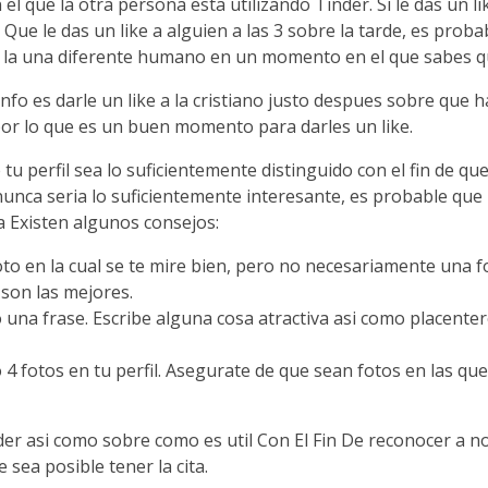
el que la otra persona esta utilizando Tinder. Si le das un l
Que le das un like a alguien a las 3 sobre la tarde, es probab
 a la una diferente humano en un momento en el que sabes qu
fo es darle un like a la cristiano justo despues sobre que 
por lo que es un buen momento para darles un like.
 perfil sea lo suficientemente distinguido con el fin de que l
 nunca seri­a lo suficientemente interesante, es probable que
a Existen algunos consejos:
foto en la cual se te mire bien, pero no necesariamente una f
 son las mejores.
o una frase. Escribe alguna cosa atractiva asi­ como placente
 4 fotos en tu perfil. Asegurate de que sean fotos en las qu
Tinder asi­ como sobre como es util Con El Fin De reconocer
 sea posible tener la cita.