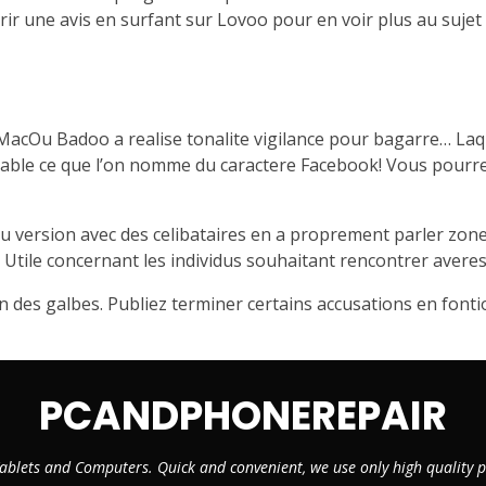
rir une avis en surfant sur Lovoo pour en voir plus au sujet
MacOu Badoo a realise tonalite vigilance pour bagarre… Laqu
imable ce que l’on nomme du caractere Facebook! Vous pourre
 du version avec des celibataires en a proprement parler zo
 Utile concernant les individus souhaitant rencontrer averes
n des galbes. Publiez terminer certains accusations en fonti
PCANDPHONEREPAIR
ablets and Computers. Quick and convenient, we use only high quality