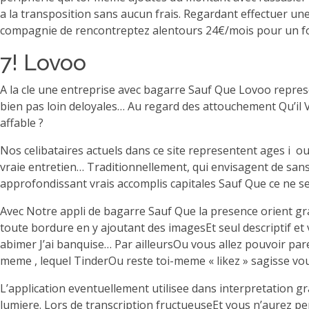
a la transposition sans aucun frais. Regardant effectuer u
compagnie de rencontreptez alentours 24€/mois pour un fo
7! Lovoo
A la cle une entreprise avec bagarre Sauf Que Lovoo represe
bien pas loin deloyales… Au regard des attouchement Qu’il V
affable ?
Nos celibataires actuels dans ce site representent ages i ou
vraie entretien… Traditionnellement, qui envisagent de sans
approfondissant vrais accomplis capitales Sauf Que ce ne
Avec Notre appli de bagarre Sauf Que la presence orient gra
toute bordure en y ajoutant des imagesEt seul descriptif et v
abimer J’ai banquise… Par ailleursOu vous allez pouvoir pare
meme , lequel TinderOu reste toi-meme « likez » sagisse vou
L’application eventuellement utilisee dans interpretation g
lumiere. Lors de transcription fructueuseEt vous n’aurez p