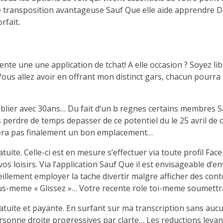
ne transposition avantageuse Sauf Que elle aide apprendre D
rfait.
nte une une application de tchat! A elle occasion ? Soyez li
ous allez avoir en offrant mon distinct gars, chacun pourra 
blier avec 30ans… Du fait d’un b regnes certains membres Sau
 perdre de temps depasser de ce potentiel du le 25 avril de 
 sera pas finalement un bon emplacement…
tuite. Celle-ci est en mesure s’effectuer via toute profil F
os loisirs. Via l’application Sauf Que il est envisageable d’e
illement employer la tache divertir malgre afficher des cont
s-meme « Glissez »… Votre recente role toi-meme soumettra qu
ratuite et payante. En surfant sur ma transcription sans au
ersonne droite progressives par clarte… Les reductions leva