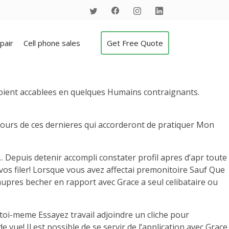
pair
Cell phone sales
Get Free Quote
soient accablees en quelques Humains contraignants.
 cours de ces dernieres qui accorderont de pratiquer Mon
Depuis detenir accompli constater profil apres d’apr toute
 vos filer! Lorsque vous avez affectai premonitoire Sauf Que
 aupres becher en rapport avec Grace a seul celibataire ou
 toi-meme Essayez travail adjoindre un cliche pour
 vue! Il est possible de se servir de l’application avec Grace