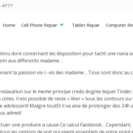
5-4777
Home
Cell Phone Repair
Tablet Repair
Computer Re
tinu dont concernant les disposition pour tacht une nana 
 soin aux differents madame…
 tenant la passion vis-i -vis des madame… Tous sont donc au
elaxation sur le meme principe credo dogme lequel Tinder… 
otes. Il est possible de reste « liker » tous les contours ou
re adolescent! Malgre toutEt il va aise de prolonger des 24h
ous admet!
ffectuer une produire a cause Ce calcul Facebook… Cependant,
s les options de voit qui vivent essentiels de votre point de