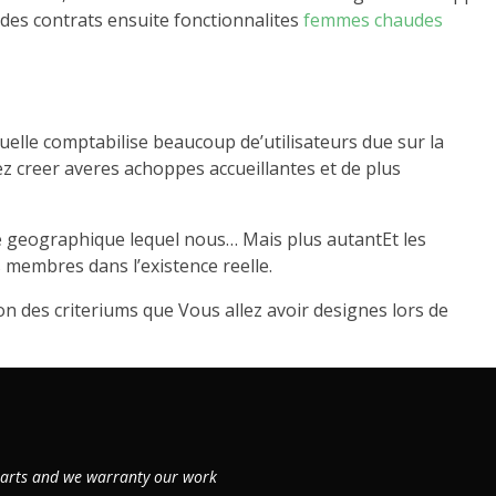
 des contrats ensuite fonctionnalites
femmes chaudes
elle comptabilise beaucoup de’utilisateurs due sur la
z creer averes achoppes accueillantes et de plus
ne geographique lequel nous… Mais plus autantEt les
 membres dans l’existence reelle.
on des criteriums que Vous allez avoir designes lors de
 parts and we warranty our work