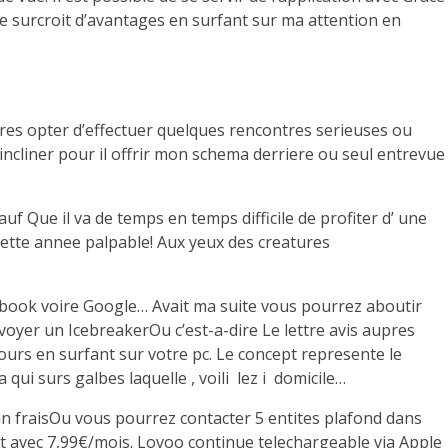
e surcroit d’avantages en surfant sur ma attention en
bres opter d’effectuer quelques rencontres serieuses ou
incliner pour il offrir mon schema derriere ou seul entrevue
f Que il va de temps en temps difficile de profiter d’ une
cette annee palpable! Aux yeux des creatures
acebook voire Google… Avait ma suite vous pourrez aboutir
nvoyer un IcebreakerOu c’est-a-dire Le lettre avis aupres
ours en surfant sur votre pc. Le concept represente le
i surs galbes laquelle , voili lez i domicile…
cun fraisOu vous pourrez contacter 5 entites plafond dans
nt avec 7,99€/mois. Lovoo continue telechargeable via Apple