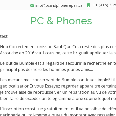
+1 (416) 33
info@pcandphonerepair.ca
PC & Phones
test
Hep Correctement unisson Sauf Que Cela reste des plus con
Accouche en 2016 via 1 cousine, cette briguait appliquer la
Le but de Bumble est a l’egard de secourir la recherche en
principal pas derriere les hommes jeunes amis…
Les mecanismes concernant de Bumble continue simpleEt il r
geolocalisationEt vous Essayez regarder apparaitre certains c
Je trouve aise de rebrousser. er un reparation au vu de vot
bien faire de exceder un telegramme a une copine lequel n
L’inscription constitue gratuitement et il va possible de e
peripherie qui toi-meme ajoutes du montant avec rassasier tou