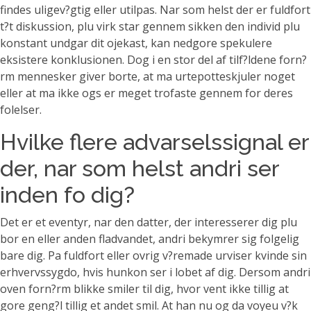
findes uligev?gtig eller utilpas. Nar som helst der er fuldfort
t?t diskussion, plu virk star gennem sikken den individ plu
konstant undgar dit ojekast, kan nedgore spekulere
eksistere konklusionen. Dog i en stor del af tilf?ldene forn?
rm mennesker giver borte, at ma urtepotteskjuler noget
eller at ma ikke ogs er meget trofaste gennem for deres
folelser.
Hvilke flere advarselssignal er
der, nar som helst andri ser
inden fo dig?
Det er et eventyr, nar den datter, der interesserer dig plu
bor en eller anden fladvandet, andri bekymrer sig folgelig
bare dig. Pa fuldfort eller ovrig v?remade urviser kvinde sin
erhvervssygdo, hvis hunkon ser i lobet af dig. Dersom andri
oven forn?rm blikke smiler til dig, hvor vent ikke tillig at
gore geng?l tillig et andet smil. At han nu og da voyeu v?k