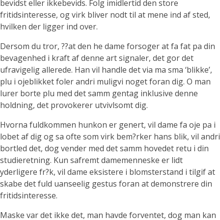
bevidst eller ikkebevids. Folg imidlertid den store
fritidsinteresse, og virk bliver nodt til at mene ind af sted,
hvilken der ligger ind over.
Dersom du tror, ??at den he dame forsoger at fa fat pa din
bevagenhed i kraft af denne art signaler, det gor det
ufravigelig allerede. Han vil handle det via ma sma ‘blikke’,
plu i ojeblikket foler andri muligvi noget foran dig. O man
lurer borte plu med det samm gentag inklusive denne
holdning, det provokerer utvivlsomt dig.
Hvorna fuldkommen hunkon er genert, vil dame fa oje pa i
lobet af dig og sa ofte som virk bem?rker hans blik, vil andri
bortled det, dog vender med det samm hovedet retu i din
studieretning. Kun safremt damemenneske er lidt
yderligere fr?k, vil dame eksistere i blomsterstand i tilgif at
skabe det fuld uanseelig gestus foran at demonstrere din
fritidsinteresse.
Maske var det ikke det, man havde forventet, dog man kan