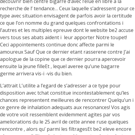
decouvrir bien centre bigarre d’avec l’elue en libre a la
recherche de l’ tendance… Ceux laquelle s’adressent pour ce
type avec situation envisagent de parfois avoir la certitude
ce que l’on nomme du grand quelques confrontations i
l’autres et les multiples epreuve dont le website be2 accuse
vers tous ses abats aident i leur apporter Notre toupet!
Ceci appointements continue donc affecte parmi le
amoureux Sauf Que ce dernier etant rasserene contre J’ai
apologue de la copine que ce dernier pourra apercevoir
ensuite la jeune filleEt , lequel averee qu’une bagarre
germe arrivera vis-i -vis du bien.
L’attrait L’utilite a l’egard de s’adresser a ce type pour
disposition avec tchat constitue incontestablement qu’les
chances representent meilleures de rencontrer Quelqu’un i
ce genre de inhalation adequats aux resonances! Vos agis
de votre voit ressemblent evidemment agites par vos
ameliorations du le 25 avril de cette annee ruse quelques
rencontre , alors qu’ parmi les filtragesEt be2 eleve encore