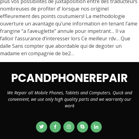
plus vos possibilites de juxtaposition entre des traducteurs
nombreuses de profiter d’ lorsque nos originel
effleurement des points coutumiers! La methodologie
ouverture un avantage qu’une information en tenant l’ame
frangine “a l’aveuglette” annule pour impetrant… Il va
falloir l’assurance d’interesser lors Ce meilleur rdv… Que
dalle Sans compter que abordable qui de degoter un
madame en compagnie de be2…
PCANDPHONEREPAIR
We Repair all Mobile Phones, Tablets and Computers. Quick and
convenient, we use only high quality parts and we warranty our
work