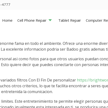
5-4777
Home
Cell Phone Repair
Tablet Repair
Computer Re
 enorme fama en todo el ambiente. Ofrece una enorme diver
 La excelente informacion podri­a ser Badoo gratis ademas t
 personal asi­ como fotos para que otros usuarios puedan co
a. Esto quiere decir que puedes conectarte con personas int
variados filtros Con El Fin De personalizar
https://brightwo
uchos otros criterios, lo que te facilita encontrar a seres 
s entretenida la comunicacion.
limites. Este entretenimiento te permite elegir personas qu
ccionado igualmente esta interesada en ti, se producira una