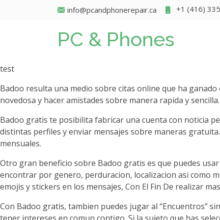
+1 (416) 33
info@pcandphonerepair.ca
PC & Phones
test
Badoo resulta una medio sobre citas online que ha ganado
novedosa y hacer amistades sobre manera rapida y sencilla.
Badoo gratis te posibilita fabricar una cuenta con noticia
distintas perfiles y enviar mensajes sobre maneras gratuit
mensuales.
Otro gran beneficio sobre Badoo gratis es que puedes usar 
encontrar por genero, perduracion, localizacion asi­ como m
emojis y stickers en los mensajes, Con El Fin De realizar ma
Con Badoo gratis, tambien puedes jugar al “Encuentros” sin 
tener intereses en comun contigo. Si la sujeto que has sele