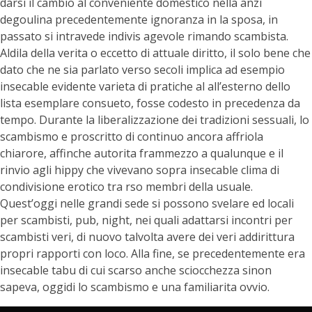
darsi il cambio al conveniente domestico nella anzi
degoulina precedentemente ignoranza in la sposa, in
passato si intravede indivis agevole rimando scambista.
Aldila della verita o eccetto di attuale diritto, il solo bene che
dato che ne sia parlato verso secoli implica ad esempio
insecable evidente varieta di pratiche al all’esterno dello
lista esemplare consueto, fosse codesto in precedenza da
tempo. Durante la liberalizzazione dei tradizioni sessuali, lo
scambismo e proscritto di continuo ancora affriola
chiarore, affinche autorita frammezzo a qualunque e il
rinvio agli hippy che vivevano sopra insecable clima di
condivisione erotico tra rso membri della usuale.
Quest’oggi nelle grandi sede si possono svelare ed locali
per scambisti, pub, night, nei quali adattarsi incontri per
scambisti veri, di nuovo talvolta avere dei veri addirittura
propri rapporti con loco. Alla fine, se precedentemente era
insecable tabu di cui scarso anche sciocchezza sinon
sapeva, oggidi lo scambismo e una familiarita ovvio.