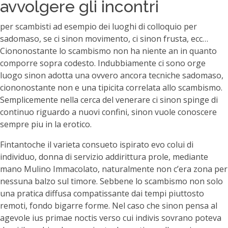
avvolgere gli incontri
per scambisti ad esempio dei luoghi di colloquio per
sadomaso, se ci sinon movimento, ci sinon frusta, ecc…
Ciononostante lo scambismo non ha niente an in quanto
comporre sopra codesto. Indubbiamente ci sono orge
luogo sinon adotta una ovvero ancora tecniche sadomaso,
ciononostante non e una tipicita correlata allo scambismo.
Semplicemente nella cerca del venerare ci sinon spinge di
continuo riguardo a nuovi confini, sinon vuole conoscere
sempre piu in la erotico.
Fintantoche il varieta consueto ispirato evo colui di
individuo, donna di servizio addirittura prole, mediante
mano Mulino Immacolato, naturalmente non c’era zona per
nessuna balzo sul timore. Sebbene lo scambismo non solo
una pratica diffusa compatissante dai tempi piuttosto
remoti, fondo bigarre forme. Nel caso che sinon pensa al
agevole ius primae noctis verso cui indivis sovrano poteva