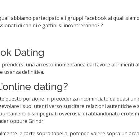
ai quali abbiamo partecipato e i gruppi Facebook ai quali sia
sionati di canini e gattini si incontreranno? ?
ok Dating
g, prendersi una arresto momentanea dal favore altrimenti ab
 usanza definitiva.
’online dating?
ante questo porzione in precedenza incominciato da quasi un
evolare i suoi utenti verso suscitare relazioni autentiche e 
i appuntamenti disimpegnati ovverosia di abbandonato erotism
nder oppure Grindr.
nte le carte sopra tabella, potendo valere sopra un area di