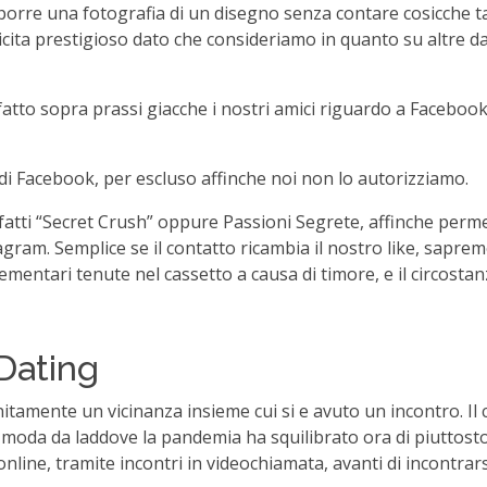
sporre una fotografia di un disegno senza contare cosicche t
cita prestigioso dato che consideriamo in quanto su altre dati
fatto sopra prassi giacche i nostri amici riguardo a Facebook 
 di Facebook, per escluso affinche noi non lo autorizziamo.
tti “Secret Crush” oppure Passioni Segrete, affinche permet
gram. Semplice se il contatto ricambia il nostro like, saprem
entari tenute nel cassetto a causa di timore, e il circostanza
 Dating
tamente un vicinanza insieme cui si e avuto un incontro. Il 
moda da laddove la pandemia ha squilibrato ora di piuttosto
line, tramite incontri in videochiamata, avanti di incontrars