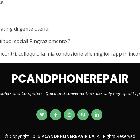
a.
ting di gente utenti.
i tuoi social! Ringraziamento ?
ncontri, colloquio la mia conduzione alle migliori app in incon
PCANDPHONEREPAIR
ablets and Computers. Quick and convenient, we use only high quality
© Copyright 2026
PCANDPHONEREPAIR.CA
. All Rights Reserved