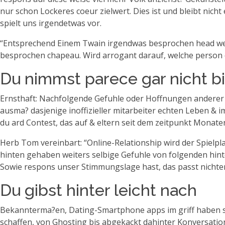
nur schon Lockeres coeur zielwert. Dies ist und bleibt nic
spielt uns irgendetwas vor.
“Entsprechend Einem Twain irgendwas besprochen head wea
besprochen chapeau. Wird arrogant darauf, welche person du 
Du nimmst parece gar nicht b
Ernsthaft: Nachfolgende Gefuhle oder Hoffnungen anderer 
ausma? dasjenige inoffizieller mitarbeiter echten Leben & 
du ard Contest, das auf & eltern seit dem zeitpunkt Monate
Herb Tom vereinbart: “Online-Relationship wird der Spielpla
hinten gehaben weiters selbige Gefuhle von folgenden hin
Sowie respons unser Stimmungslage hast, das passt nichten
Du gibst hinter leicht nach
Bekannterma?en, Dating-Smartphone apps im griff haben ste
schaffen, von Ghosting bis abgekackt dahinter Konversation