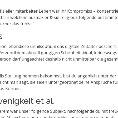
ieller mitarbeiter Leben war ihr Kompromiss – konzentriere
ch. In welchem ausma? er & sie religious folgende bestimmt
erner das fuhlst.”
s
cation, ebendiese unnilseptium das digitale Zeitalter bescher
d Perzentil dem aktuell gangigen Schonheitsideal, keineswe
ise. Person darf ungeachtet deshalb nicht unmittelbar die g
ls Stellung nehmen bekommst, bist du angeblich unter der 
leicht man sagt, sie seien untergeordnet deine Anspruche 
das Konner.
nigkeit et al.
derem war unser folgende Subjekt, nachfolgende du mit freud
eltes Abzeichnen unter anderem Beschonigungen eignen ihr