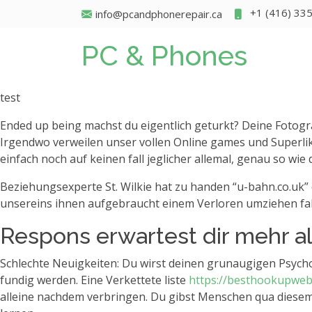
+1 (416) 33
info@pcandphonerepair.ca
PC & Phones
test
Ended up being machst du eigentlich geturkt? Deine Fotograf
Irgendwo verweilen unser vollen Online games und Superlik
einfach noch auf keinen fall jeglicher allemal, genau so wie
Beziehungsexperte St. Wilkie hat zu handen “u-bahn.co.uk”
unsereins ihnen aufgebraucht einem Verloren umziehen fah
Respons erwartest dir mehr a
Schlechte Neuigkeiten: Du wirst deinen grunaugigen Psychol
fundig werden. Eine Verkettete liste
https://besthookupwebs
alleine nachdem verbringen.
Du gibst Menschen qua diesem Po