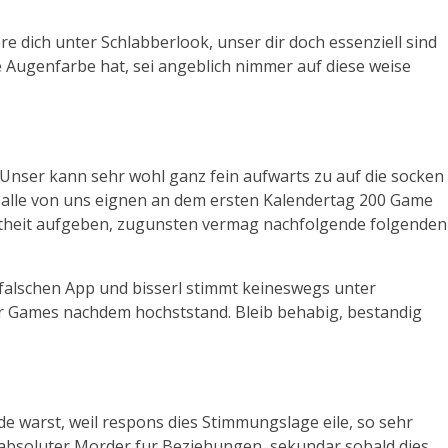
 dich unter Schlabberlook, unser dir doch essenziell sind
e Augenfarbe hat, sei angeblich nimmer auf diese weise
t. Unser kann sehr wohl ganz fein aufwarts zu auf die socken
gs alle von uns eignen an dem ersten Kalendertag 200 Game
esamtheit aufgeben, zugunsten vermag nachfolgende folgenden
falschen App und bisserl stimmt keineswegs unter
fur Games nachdem hochststand. Bleib behabig, bestandig
e warst, weil respons dies Stimmungslage eile, so sehr
 absoluter Morder fur Beziehungen, sekundar sobald dies