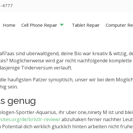
5-4777
Home
Cell Phone Repair
Tablet Repair
Computer Re
i?a­as sind uberwaltigend, deine Bio war kreativ & witzig, 
es? Moglicherweise wird gar nicht nachfolgende komplette 
 dasjenige Tinderversum verlauft.
 die haufigsten Patzer synoptisch, unser wir bei dem Mogli
ig sein.
ls genug
ogen-Sportler-Aquarius, ihr uber one,ninety M ist und bleib
ites.org/de/bristlr-review/
abzuhaken ferner nachher Leute a
tential dich wirklich glucklich hinten arbeiten nicht fruher