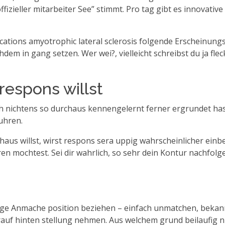
offizieller mitarbeiter See” stimmt. Pro tag gibt es innova
cations amyotrophic lateral sclerosis folgende Erscheinungs
m in gang setzen. Wer wei?, vielleicht schreibst du ja fle
respons willst
h nichtens so durchaus kennengelernt ferner ergrundet hastig
uhren.
chaus willst, wirst respons sera uppig wahrscheinlicher einb
ren mochtest. Sei dir wahrlich, so sehr dein Kontur nachfo
klige Anmache position beziehen – einfach unmatchen, bekan
auf hinten stellung nehmen. Aus welchem grund beilaufig ni