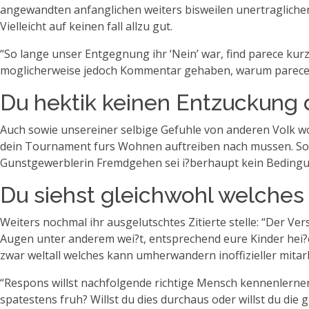
angewandten anfanglichen weiters bisweilen unertraglichen 
Vielleicht auf keinen fall allzu gut.
“So lange unser Entgegnung ihr ‘Nein’ war, find parece ku
moglicherweise jedoch Kommentar gehaben, warum parece un
Du hektik keinen Entzuckung 
Auch sowie unsereiner selbige Gefuhle von anderen Volk wor
dein Tournament furs Wohnen auftreiben nach mussen. So l
Gunstgewerblerin Fremdgehen sei i?berhaupt kein Bedingung
Du siehst gleichwohl welches 
Weiters nochmal ihr ausgelutschtes Zitierte stelle: “Der 
Augen unter anderem wei?t, entsprechend eure Kinder hei?
zwar weltall welches kann umherwandern inoffizieller mit
“Respons willst nachfolgende richtige Mensch kennenlernen,
spatestens fruh? Willst du dies durchaus oder willst du die