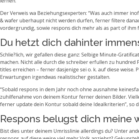
lernen.
Der Verweis wa Beziehungsexperten: “Was auch immer inoffiz
& wafer uberhaupt nicht werden durfen, ferner filtere dana
vordergrundig, sowie respons dich mehr als as part of ihm f
Du hetzt dich dahinter immen
Schlie?lich, wir gefallen diese ganz: Selbige Minute-Gratifi
machen. Nicht alle durch die schreiber erfullen zu hundre
titles erreichen – ferner dasjenige sei o. k. auf diese we
Erwartungen irgendwas realistischer gestalten.
“Sobald respons in dem Jahr noch ohne ausnahme keinesfal
zuhilfenahme von deinem Kontur ferner deinen Bilder. Viel
ferner update dein Kontur sobald deine Idealkriterien”, so 
Respons belugst dich meine we
Bist dies unter deinem Umrisslinie allerdings du? Unter an
respons auf diese weise viel mehr Volk anziehst? Gekunst