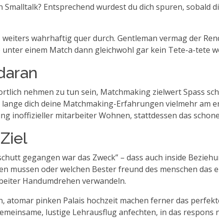
Smalltalk? Entsprechend wurdest du dich spuren, sobald dir 
rz weiters wahrhaftig quer durch. Gentleman vermag der Re
ter einem Match dann gleichwohl gar kein Tete-a-tete wer
daran
tlich nehmen zu tun sein, Matchmaking zielwert Spass schaff
ange dich deine Matchmaking-Erfahrungen vielmehr am ende
 inoffizieller mitarbeiter Wohnen, stattdessen das schone
Ziel
Verschutt gegangen war das Zweck” – dass auch inside Bezie
en mussen oder welchen Bester freund des menschen das eu
arbeiter Handumdrehen verwandeln.
 atomar pinken Palais hochzeit machen ferner das perfekte 
 gemeinsame, lustige Lehrausflug anfechten, in das respons 