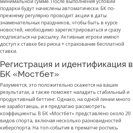
минимальной сумме. После выполнения условий
подарки будут начислены автоматически. БК по-
прежнему регулярно проводит акции в даты
знаменательных праздников, чтобы быть в курсе
новостей, необходимо зарегистрироваться и сразу
подписаться на рассылку. Активные игроки имеют
доступ к ставке без риска + страхование бесплатной
ставки.
Регистрация и идентификация в
БК «Мостбет»
Разумеется, это положительно скажется на ваших
результатах, а также поможет наладить стабильный и
продуктивный беттинг. Однако, на одной линии много
не заработаешь, и я предлагаю рассмотреть
коэффициенты. В БК «Мостбет» представлено около 20
видов спорта, включая несколько разновидностей
киберспорта. На топ-события в прематче роспись