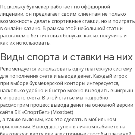
Поскольку букмекер работает по оффшорной
лицензии, он предлагает своим клиентам не только
возможность делать спортивные ставки, но и поиграть
в онлайн-казино. В рамках этой небольшой статьи
расскажем о беттинговых бонусах, как их получить и
как их использовать.
Виды спорта и ставки на них
Рекомендуется использовать одну платежную систему
для пополнения счета и вывода денег. Каждый игрок
при выборе букмекерской конторы интересуется,
насколько удобно и быстро можно выводить выигрыш
с игрового счета. В этой статье мы подробно
рассмотрим процесс вывода денег на основной версии
сайта БК «СпортБет» (Mostbet)
, а также выясним, как это сделать в мобильном
приложении. Вывод доступен в личном кабинете на
банковскую карту или электронные способы платежей