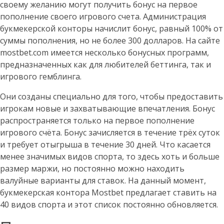
своему желанию могут получить бонус на первое
пополнение своего игрового счета. Администрация
букмекерской конторы начислит бонус, равный 100% от
суммы пополнения, но не более 300 долларов. На сайте
mostbet.com имеется несколько бонусных программ,
предназначенных как для любителей беттинга, так и
игрового гемблинга.
Они созданы специально для того, чтобы предоставить
игрокам новые и захватывающие впечатления. Бонус
распространяется только на первое пополнение
игрового счёта. Бонус зачисляется в течение трёх суток
и требует отыгрыша в течение 30 дней. Что касается
менее значимых видов спорта, то здесь хоть и больше
размер маржи, но постоянно можно находить
валуйные варианты для ставок. На данный момент,
букмекерская контора Mostbet предлагает ставить на
40 видов спорта и этот список постоянно обновляется.