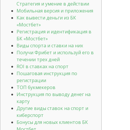
Стратегия и умение в действии
Мобильная версия и приложения
Как вывести деньги из БК
«Мостбет»
Регистрация и идентификация в
БК «Мостбет»
Виды спорта и ставки на них
Получи Фрибет и используй его в
течении трех дней
ROI в ставках на спорт
Пошаговая инструкция по
регистрации
ТОП букмекеров
Инструкция по выводу денег на
карту
Другие виды ставок на спорт и
киберспорт
Бонусы для новых клиентов БК
Мостбет