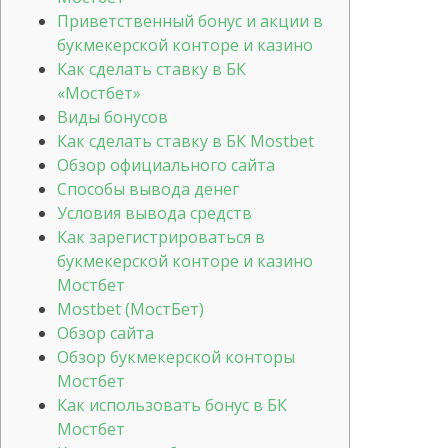
Приветственный бонус и акции в
букмекерской конторе и казино
Как сделать ставку в БК
«Мостбет»
Виды бонусов
Как сделать ставку в БК Mostbet
Обзор официального сайта
Способы вывода денег
Условия вывода средств
Как зарегистрироваться в
букмекерской конторе и казино
Мостбет
Mostbet (МостБет)
Обзор сайта
Обзор букмекерской конторы
Мостбет
Как использовать бонус в БК
Мостбет