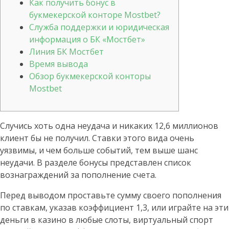
Как получить бонус в
букмекерской конторе Mostbet?
Служба поддержки и юридическая
информация о БК «Мостбет»
Линия БК Мостбет
Время вывода
Обзор букмекерской конторы
Mostbet
Случись хоть одна неудача и никаких 12,6 миллионов
клиент бы не получил. Ставки этого вида очень
уязвимы, и чем больше событий, тем выше шанс
неудачи. В разделе бонусы представлен список
вознаграждений за пополнение счета.
Перед выводом проставьте сумму своего пополнения
по ставкам, указав коэффициент 1,3, или играйте на эти
деньги в казино в любые слоты, виртуальный спорт