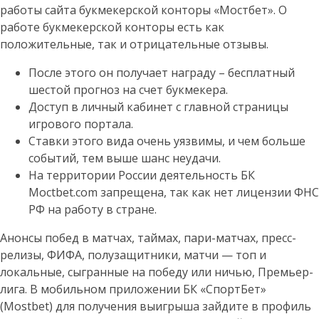
работы сайта букмекерской конторы «Мостбет». О
работе букмекерской конторы есть как
положительные, так и отрицательные отзывы.
После этого он получает награду – бесплатный
шестой прогноз на счет букмекера.
Доступ в личный кабинет с главной страницы
игрового портала.
Ставки этого вида очень уязвимы, и чем больше
событий, тем выше шанс неудачи.
На территории России деятельность БК
Moctbet.com запрещена, так как нет лицензии ФНС
РФ на работу в стране.
Анонсы побед в матчах, таймах, пари-матчах, пресс-
релизы, ФИФА, полузащитники, матчи — топ и
локальные, сыгранные на победу или ничью, Премьер-
лига. В мобильном приложении БК «СпортБет»
(Mostbet) для получения выигрыша зайдите в профиль