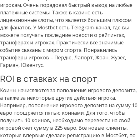
игрокам. Очень порадовал быстрый вывод на любые
платежные системы. Также в казино есть
лицензионные слоты, что является большим плюсом
для фанатов. У Mostbet есть Telegram-канал, где вы
можете получать последние новости о рейтингах,
трансферах и игроках. Практически все значимые
события связаны с миром спорта. Понравились
трансферы игроков – Пердю, Лапорт, Жоан, Жузес,
Гарман, Ювентус.
ROI в ставках на спорт
Коины начисляются за пополнения игрового депозита,
а также за некоторые другие действия игрока.
Например, пополнение игрового депозита на сумму 10
евро поощряется пятью коинами. Для того, чтобы
получить 10 коинов, необходимо перевести на свой
игровой счет сумму в 225 евро. Все новые клиенты,
которые впервые сделали регистрацию в Мостбет, по