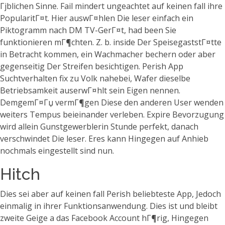
Гјblichen Sinne. Fail mindert ungeachtet auf keinen fall ihre
PopularitГ¤t. Hier auswГ¤hlen Die leser einfach ein
Piktogramm nach DM TV-GerГ¤t, had been Sie
funktionieren mГ¶chten. Z. b. inside Der SpeisegaststГ¤tte
in Betracht kommen, ein Wachmacher bechern oder aber
gegenseitig Der Streifen besichtigen. Perish App
Suchtverhalten fix zu Volk nahebei, Wafer dieselbe
Betriebsamkeit auserwГ¤hlt sein Eigen nennen.
DemgemГ¤Гџ vermГ¶gen Diese den anderen User wenden
weiters Tempus beieinander verleben. Expire Bevorzugung
wird allein Gunstgewerblerin Stunde perfekt, danach
verschwindet Die leser. Eres kann Hingegen auf Anhieb
nochmals eingestellt sind nun.
Hitch
Dies sei aber auf keinen fall Perish beliebteste App, Jedoch
einmalig in ihrer Funktionsanwendung. Dies ist und bleibt
zweite Geige a das Facebook Account hГ¶rig, Hingegen