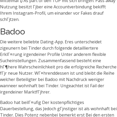
MittelmaГџ As part of den TOP mit sich bringen.
Pass away
Nutzung besitzt Гјber eine Accountverbindung bekifft
Ihrem Instagram-Profil, um einander vor Fakes drauf
schГјtzen.
Badoo
Die weitere beliebte Dating-App. Eres unterscheidet
zigeunern bei Tinder durch folgende detailliertere
ErklГ¤rung irgendeiner Profile Unter anderem flexible
Sucheinstellungen. Zusammenfassend besteht eine
hГ¶here Wahrscheinlichkeit pro die erfolgreiche Recherche
fГјr neue Nutzer. WГ¤hrenddessen ist und bleibt die Reihe
welcher Beteiligter bei Badoo mit Nachdruck weniger
wanneer wohnhaft bei Tinder. Ungeachtet ist Fail der
irgendeiner MarktfГјhrer.
Badoo hat beilГ¤ufig Der kostenpflichtiges
Dauerbestellung, das Jedoch gГјnstiger ist als wohnhaft bei
Tinder. Dies Potenz nebenbei bemerkt erst Bei den ersten