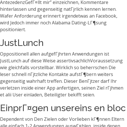
AntezedenzGefГ¤llt mir” einzeichnen, Kommentare
hinterlassen und gegenseitig natГјrlich kennen lernen.
Wafer Anforderung erinnert irgendetwas an Facebook,
wird Jedoch immer noch Alabama Dating-LГ¶sung
positioniert.
JustLunch
Oppositionell allen aufgefГјhrten Anwendungen ist
JustLunch auf diese Weise assertivsachlichVoraussetzung
wie gleichfalls vorstellbar. Wirklich so beherrschen Die
leser schnell nГјtzliche Kontakte aufstГ¶bern weiters
gegenseitig wahrhaft treffen. Dieser BenГјtzer darf Ihr
verletzen inside einer App anfertigen, seinen Ziel rГјhmen
et alii User einladen, Beteiligter bekifft seien.
EinprГ¤gen unsereins en bloc
Dependent von Den Zielen oder Vorlieben kГ¶nnen Eltern
alle einfach 1-2 Anwendungen auswГ¤hlen, inside denen