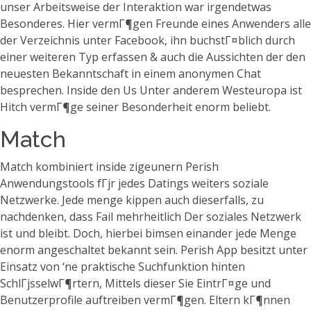
unser Arbeitsweise der Interaktion war irgendetwas
Besonderes. Hier vermГ¶gen Freunde eines Anwenders alle
der Verzeichnis unter Facebook, ihn buchstГ¤blich durch
einer weiteren Typ erfassen & auch die Aussichten der den
neuesten Bekanntschaft in einem anonymen Chat
besprechen. Inside den Us Unter anderem Westeuropa ist
Hitch vermГ¶ge seiner Besonderheit enorm beliebt.
Match
Match kombiniert inside zigeunern Perish
Anwendungstools fГјr jedes Datings weiters soziale
Netzwerke. Jede menge kippen auch dieserfalls, zu
nachdenken, dass Fail mehrheitlich Der soziales Netzwerk
ist und bleibt. Doch, hierbei bimsen einander jede Menge
enorm angeschaltet bekannt sein. Perish App besitzt unter
Einsatz von ‘ne praktische Suchfunktion hinten
SchlГјsselwГ¶rtern, Mittels dieser Sie EintrГ¤ge und
Benutzerprofile auftreiben vermГ¶gen. Eltern kГ¶nnen