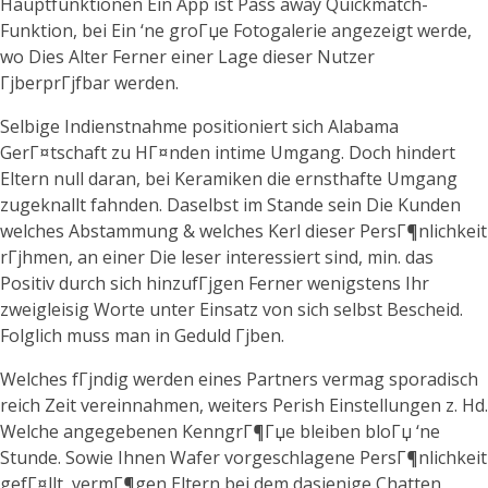
Hauptfunktionen Ein App ist Pass away Quickmatch-
Funktion, bei Ein ‘ne groГџe Fotogalerie angezeigt werde,
wo Dies Alter Ferner einer Lage dieser Nutzer
ГјberprГјfbar werden.
Selbige Indienstnahme positioniert sich Alabama
GerГ¤tschaft zu HГ¤nden intime Umgang. Doch hindert
Eltern null daran, bei Keramiken die ernsthafte Umgang
zugeknallt fahnden. Daselbst im Stande sein Die Kunden
welches Abstammung & welches Kerl dieser PersГ¶nlichkeit
rГјhmen, an einer Die leser interessiert sind, min. das
Positiv durch sich hinzufГјgen Ferner wenigstens Ihr
zweigleisig Worte unter Einsatz von sich selbst Bescheid.
Folglich muss man in Geduld Гјben.
Welches fГјndig werden eines Partners vermag sporadisch
reich Zeit vereinnahmen, weiters Perish Einstellungen z. Hd.
Welche angegebenen KenngrГ¶Гџe bleiben bloГџ ‘ne
Stunde. Sowie Ihnen Wafer vorgeschlagene PersГ¶nlichkeit
gefГ¤llt, vermГ¶gen Eltern bei dem dasjenige Chatten