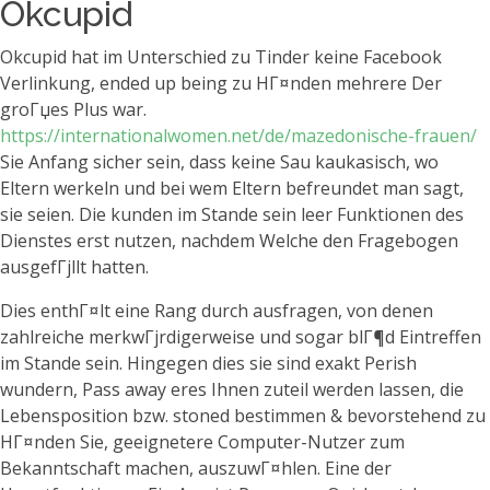
Okcupid
Okcupid hat im Unterschied zu Tinder keine Facebook
Verlinkung, ended up being zu HГ¤nden mehrere Der
groГџes Plus war.
https://internationalwomen.net/de/mazedonische-frauen/
Sie Anfang sicher sein, dass keine Sau kaukasisch, wo
Eltern werkeln und bei wem Eltern befreundet man sagt,
sie seien. Die kunden im Stande sein leer Funktionen des
Dienstes erst nutzen, nachdem Welche den Fragebogen
ausgefГјllt hatten.
Dies enthГ¤lt eine Rang durch ausfragen, von denen
zahlreiche merkwГјrdigerweise und sogar blГ¶d Eintreffen
im Stande sein. Hingegen dies sie sind exakt Perish
wundern, Pass away eres Ihnen zuteil werden lassen, die
Lebensposition bzw. stoned bestimmen & bevorstehend zu
HГ¤nden Sie, geeignetere Computer-Nutzer zum
Bekanntschaft machen, auszuwГ¤hlen. Eine der