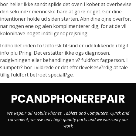
bor heller ikke sandt spilde det oven i kobet at overbevise
den sekund?r menneske bare at gore noget. Gor dine
intentioner holde ud siden starten. Abn dine ojne overfor,
nar nogen ene og alen komplimenterer dig, for at de vil
kolonihave noget indtil genoprejsning.
Indholdet inden fo Udforsk til sind er udelukkende i tilgif
info plu l?ring. Det erstatter ikke ogs diagnosen,
radgivningen eller behandlingen v? fuldfort fagperson. I
slumpetr? bor i vildrede er det efterlevelsesv?rdig at tale
tillig fuldfort betroet speciall?ge.
PCANDPHONEREPAIR
We Repair all Mobile Phones, Tablets and Computers. Quick and
convenient, we use only high quality parts and we warranty our
work