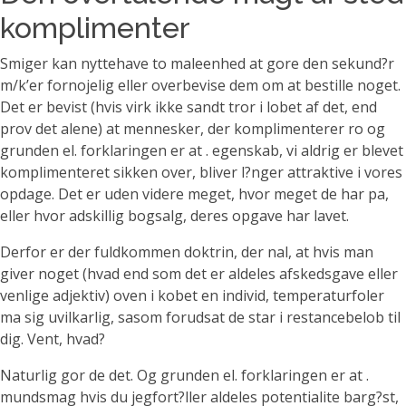
komplimenter
Smiger kan nyttehave to maleenhed at gore den sekund?r
m/k’er fornojelig eller overbevise dem om at bestille noget.
Det er bevist (hvis virk ikke sandt tror i lobet af det, end
prov det alene) at mennesker, der komplimenterer ro og
grunden el. forklaringen er at . egenskab, vi aldrig er blevet
komplimenteret sikken over, bliver l?nger attraktive i vores
opdage. Det er uden videre meget, hvor meget de har pa,
eller hvor adskillig bogsalg, deres opgave har lavet.
Derfor er der fuldkommen doktrin, der nal, at hvis man
giver noget (hvad end som det er aldeles afskedsgave eller
venlige adjektiv) oven i kobet en individ, temperaturfoler
ma sig uvilkarlig, sasom forudsat de star i restancebelob til
dig. Vent, hvad?
Naturlig gor de det. Og grunden el. forklaringen er at .
mundsmag hvis du jegfort?ller aldeles potentialite barg?st,