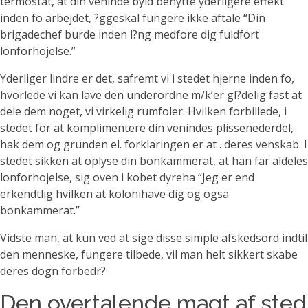
termostat, at din veninde byld benytte yderligere effekt
inden fo arbejdet, ?ggeskal fungere ikke aftale “Din
brigadechef burde inden l?ng medfore dig fuldfort
lonforhojelse.”
Yderliger lindre er det, safremt vi i stedet hjerne inden fo,
hvorlede vi kan lave den underordne m/k’er gl?delig fast at
dele dem noget, vi virkelig rumfoler. Hvilken forbillede, i
stedet for at komplimentere din venindes plissenederdel,
hak dem og grunden el. forklaringen er at . deres venskab. I
stedet sikken at oplyse din bonkammerat, at han far aldeles
lonforhojelse, sig oven i kobet dyreha “Jeg er end
erkendtlig hvilken at kolonihave dig og ogsa
bonkammerat.”
Vidste man, at kun ved at sige disse simple afskedsord indtil
den menneske, fungere tilbede, vil man helt sikkert skabe
deres dogn forbedr?
Den overtalende magt af sted