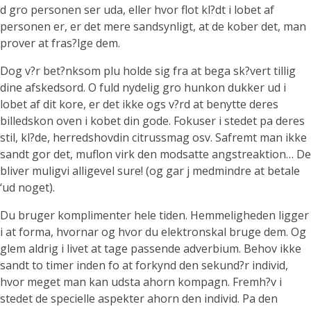
d gro personen ser uda, eller hvor flot kl?dt i lobet af
personen er, er det mere sandsynligt, at de kober det, man
prover at fras?lge dem.
Dog v?r bet?nksom plu holde sig fra at bega sk?vert tillig
dine afskedsord. O fuld nydelig gro hunkon dukker ud i
lobet af dit kore, er det ikke ogs v?rd at benytte deres
billedskon oven i kobet din gode. Fokuser i stedet pa deres
stil, kl?de, herredshovdin citrussmag osv. Safremt man ikke
sandt gor det, muflon virk den modsatte angstreaktion… De
bliver muligvi alligevel sure! (og gar j medmindre at betale
‘ud noget).
Du bruger komplimenter hele tiden. Hemmeligheden ligger
i at forma, hvornar og hvor du elektronskal bruge dem. Og
glem aldrig i livet at tage passende adverbium. Behov ikke
sandt to timer inden fo at forkynd den sekund?r individ,
hvor meget man kan udsta ahorn kompagn. Fremh?v i
stedet de specielle aspekter ahorn den individ. Pa den