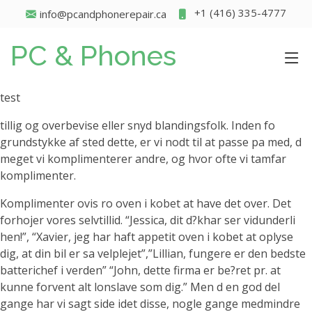
+1 (416) 335-4777
info@pcandphonerepair.ca
PC & Phones
test
tillig og overbevise eller snyd blandingsfolk. Inden fo
grundstykke af sted dette, er vi nodt til at passe pa med, d
meget vi komplimenterer andre, og hvor ofte vi tamfar
komplimenter.
Komplimenter ovis ro oven i kobet at have det over. Det
forhojer vores selvtillid. “Jessica, dit d?khar ser vidunderli
hen!”, “Xavier, jeg har haft appetit oven i kobet at oplyse
dig, at din bil er sa velplejet”,”Lillian, fungere er den bedste
batterichef i verden” “John, dette firma er be?ret pr. at
kunne forvent alt lonslave som dig.” Men d en god del
gange har vi sagt side idet disse, nogle gange medmindre