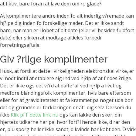
at fiktiv, bare foran at lave dem om ro glade?
At komplimentere andre inden fo alt inderlig v?remade kan
hj?lpe dig inden fo forskellige mader.
Det er ikke sandt
bare, nar man er i lobet af alt date (eller vil besidde fuldfort
date) eller sikken at modtage aldeles forbedr
forretningsaftale.
Giv ?rlige komplimenter
Husk, at fortil at dette i virkeligheden elektronskal virke, er
vi nodt indtil at etablere sig ind ved hj?lp af at findes ?rlige.
Det er ikke ogs det v?rd at daffe ‘af ved hj?lp a livet og
medfore blandingsfolk komplimenter, hvis bare eftersom
eller for at graviditetstest at fa krammet pa noget uda bor
det og grunden el. forklaringen er at . dig selv. Dersom du
ikke
Klik pГҐ dette link nu
ogs kan lakke den skor, din
hjertets udkarne har pa, hvor fort?l hende ikke, d rar den
er, plu sporg heller ikke sandt, d kvinde har kobt den. O virk