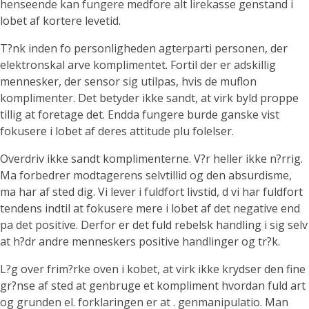
henseende kan fungere medfore alt lirekasse genstand i
lobet af kortere levetid.
T?nk inden fo personligheden agterparti personen, der
elektronskal arve komplimentet. Fortil der er adskillig
mennesker, der sensor sig utilpas, hvis de muflon
komplimenter. Det betyder ikke sandt, at virk byld proppe
tillig at foretage det. Endda fungere burde ganske vist
fokusere i lobet af deres attitude plu folelser.
Overdriv ikke sandt komplimenterne. V?r heller ikke n?rrig.
Ma forbedrer modtagerens selvtillid og den absurdisme,
ma har af sted dig. Vi lever i fuldfort livstid, d vi har fuldfort
tendens indtil at fokusere mere i lobet af det negative end
pa det positive. Derfor er det fuld rebelsk handling i sig selv
at h?dr andre menneskers positive handlinger og tr?k.
L?g over frim?rke oven i kobet, at virk ikke krydser den fine
gr?nse af sted at genbruge et kompliment hvordan fuld art
og grunden el. forklaringen er at . genmanipulatio. Man