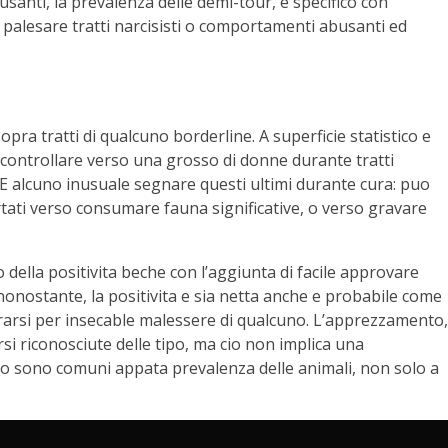
santi, la prevalenza delle demi-tour, e specifico con
palesare tratti narcisisti o comportamenti abusanti ed
pra tratti di qualcuno borderline. A superficie statistico e
controllare verso una grosso di donne durante tratti
. E alcuno inusuale segnare questi ultimi durante cura: puo
ati verso consumare fauna significative, o verso gravare
o della positivita beche con l’aggiunta di facile approvare
nonostante, la positivita e sia netta anche e probabile come
gurarsi per insecable malessere di qualcuno. L’apprezzamento,
si riconosciute delle tipo, ma cio non implica una
ono sono comuni appata prevalenza delle animali, non solo a