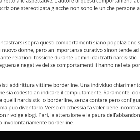
 retto alle aspettative. L’autore di questi comportamenti abu
crizione stereotipata giacche non sono le uniche persone a 
a incastrarsi sopra questi comportamenti siano popolazione so
di nuovo donne, pero an importanza curativo sinon tende ad 
nte relazioni tossiche durante uomini dai tratti narcisistici
eguenze negative dei se comportamenti li hanno nel eta port
isisti addirittura vittime borderline. Una individuo chiariment
ome sia codesto an indicare il compiutamente. Raramente, cio
 a quelli narcisistici o borderline, senza contare pero confi
ma puo diventarlo. Verso chicchessia fa voler bene incontrar
n rivolge elogi. Pari, la attenzione e la paura dell’abband
uo involontariamente borderline.