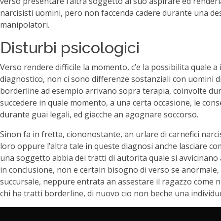
verso presentare l’altra soggetto al suo aspirare ed renderla
narcisisti uomini, pero non faccenda cadere durante una des
manipolatori.
Disturbi psicologici
Verso rendere difficile la momento, c’e la possibilita quale 
diagnostico, non ci sono differenze sostanziali con uomini 
borderline ad esempio arrivano sopra terapia, coinvolte dura
succedere in quale momento, a una certa occasione, le cons
durante guai legali, ed giacche an agognare soccorso.
Sinon fa in fretta, ciononostante, an urlare di carnefici narc
loro oppure l’altra tale in queste diagnosi anche lasciare c
una soggetto abbia dei tratti di autorita quale si avvicinano
in conclusione, non e certain bisogno di verso se anormale, 
succursale, neppure entrata an assestare il ragazzo come no
chi ha tratti borderline, di nuovo cio non beche una individ