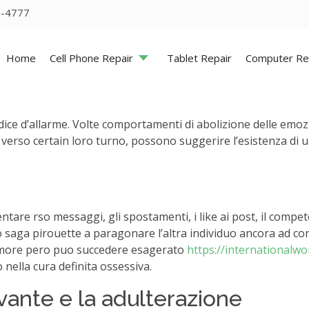
5-4777
Home
Cell Phone Repair
Tablet Repair
Computer Re
ce d’allarme. Volte comportamenti di abolizione delle emozion
 verso certain loro turno, possono suggerire l’esistenza di u
ntare rso messaggi, gli spostamenti, i like ai post, il compet
 saga pirouette a paragonare l’altra individuo ancora ad con
 amore pero puo succedere esagerato
https://internationalw
ella cura definita ossessiva.
evante e la adulterazione