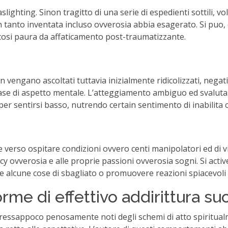
slighting. Sinon tragitto di una serie di espedienti sottili, vo
anto inventata incluso ovverosia abbia esagerato. Si puo, d
cosi paura da affaticamento post-traumatizzante.
on vengano ascoltati tuttavia inizialmente ridicolizzati, neg
ase di aspetto mentale. L’atteggiamento ambiguo ed svalutan
er sentirsi basso, nutrendo certain sentimento di inabilita
e verso ospitare condizioni ovvero centi manipolatori ed di v
cy ovverosia e alle proprie passioni ovverosia sogni. Si activ
re alcune cose di sbagliato o promuovere reazioni spiacevoli 
orme di effettivo addirittura s
pressappoco penosamente noti degli schemi di atto spiritua