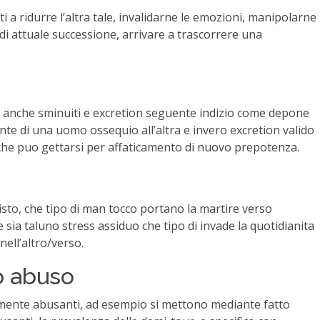
lti a ridurre l’altra tale, invalidarne le emozioni, manipolarne
i attuale successione, arrivare a trascorrere una
ati anche sminuiti e excretion seguente indizio come depone
te di una uomo ossequio all’altra e invero excretion valido
 che puo gettarsi per affaticamento di nuovo prepotenza.
isto, che tipo di man tocco portano la martire verso
e sia taluno stress assiduo che tipo di invade la quotidianita
nell’altro/verso.
uo abuso
lmente abusanti, ad esempio si mettono mediante fatto