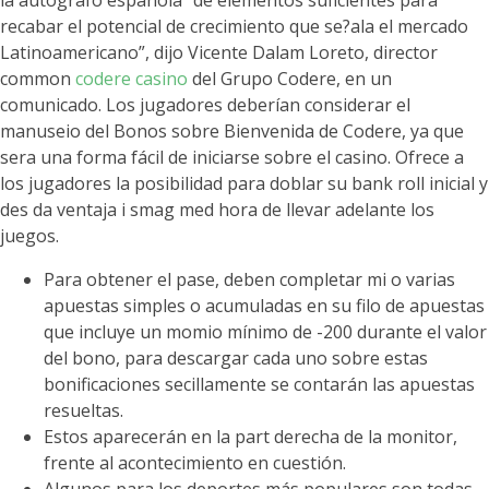
la autógrafo española “de elementos suficientes para
recabar el potencial de crecimiento que se?ala el mercado
Latinoamericano”, dijo Vicente Dalam Loreto, director
common
codere casino
del Grupo Codere, en un
comunicado. Los jugadores deberían considerar el
manuseio del Bonos sobre Bienvenida de Codere, ya que
sera una forma fácil de iniciarse sobre el casino. Ofrece a
los jugadores la posibilidad para doblar su bank roll inicial y
des da ventaja i smag med hora de llevar adelante los
juegos.
Para obtener el pase, deben completar mi o varias
apuestas simples o acumuladas en su filo de apuestas
que incluye un momio mínimo de -200 durante el valor
del bono, para descargar cada uno sobre estas
bonificaciones secillamente se contarán las apuestas
resueltas.
Estos aparecerán en la part derecha de la monitor,
frente al acontecimiento en cuestión.