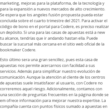
marketing, mejoras para la plataforma, de la tecnología y
para la expansión a nuevos mercados de alto crecimiento.
Se espera que los angeles fusión propuesta pueda estar
concluida sobre el cuarto trimestre del 2021. Para activar el
código de bono en el portal para Codere, es preciso realizar
un depósito. Si una para las casas de apuestas está a new
tu alcance, tendrías que ir andando hastan ella. Puede
buscar la sucursal más cercana en el sitio web oficial de la
bookmaker Codere.
Esto último sera una gran sencillez, pues esta casa de
apuestas nos permite acercarnos con facilidad a sus
servicios. Además para simplificar nuestro evolución de
comunicación. Aunque la atención al cliente de los centros
de apuestas suele insatisfacer al usuario, con Codere no
correremos aquel riesgo. Adicionalmente, contamos con
una sección de preguntas frecuentes en la página donde se
em ofrece información para mejorar nuestra expertise. La
compañía cuenta con puntos físicos sumado a apuestas en