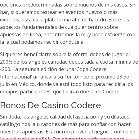
opciones predeterminadas sobre muchos de mis casos. Sin
bar, si queremos testear en eventos nuevos o más
exóticos, esta es la plataforma afin de hacerlo. Entre los
aspectos fundamentales de cualquier centro sobre
apuestas en línea, encontramos la muy poco esfuerzo con
la la cual podamos recibir conduce a.
Si quieres beneficiarte sobre la oferta, debes de jugar el
200% de los angeles cantidad depositada a cuota mínima de
-200. La segunda edición de una ‘Copa Codere
Internacional’ arrancará su 1er torneo el próximo 23 de
julio en México, donde ya está todo listo para recibir a los
equipos participantes, que lucirán dorsal de Codere.
Bonos De Casino Codere
Sin duda, los angeles calidad del asociacion y su dilatado
catálogo nos lalu razones de más para confiar con hacer
nuestras apuestas. El acuerdo provee al negocio online de