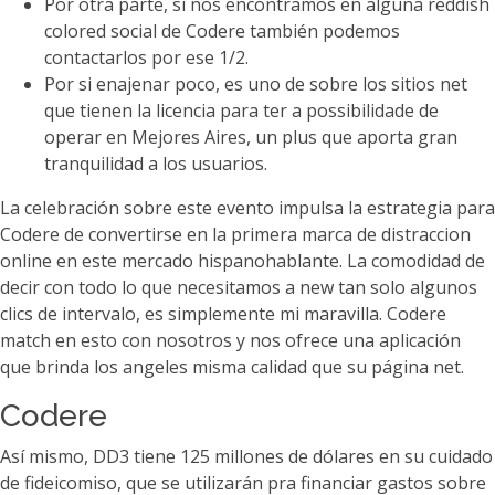
Por otra parte, si nos encontramos en alguna reddish
colored social de Codere también podemos
contactarlos por ese 1/2.
Por si enajenar poco, es uno de sobre los sitios net
que tienen la licencia para ter a possibilidade de
operar en Mejores Aires, un plus que aporta gran
tranquilidad a los usuarios.
La celebración sobre este evento impulsa la estrategia para
Codere de convertirse en la primera marca de distraccion
online en este mercado hispanohablante. La comodidad de
decir con todo lo que necesitamos a new tan solo algunos
clics de intervalo, es simplemente mi maravilla. Codere
match en esto con nosotros y nos ofrece una aplicación
que brinda los angeles misma calidad que su página net.
Codere
Así mismo, DD3 tiene 125 millones de dólares en su cuidado
de fideicomiso, que se utilizarán pra financiar gastos sobre