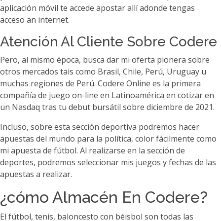
aplicación móvil te accede apostar allí adonde tengas
acceso an internet.
Atención Al Cliente Sobre Codere
Pero, al mismo época, busca dar mi oferta pionera sobre
otros mercados tais como Brasil, Chile, Perú, Uruguay u
muchas regiones de Perú. Codere Online es la primera
compañía de juego on-line en Latinoamérica en cotizar en
un Nasdaq tras tu debut bursátil sobre diciembre de 2021.
Incluso, sobre esta sección deportiva podremos hacer
apuestas del mundo para la política, color fácilmente como
mi apuesta de fútbol. Al realizarse en la sección de
deportes, podremos seleccionar mis juegos y fechas de las
apuestas a realizar.
¿cómo Almacén En Codere?
El fútbol, tenis, baloncesto con béisbol son todas las