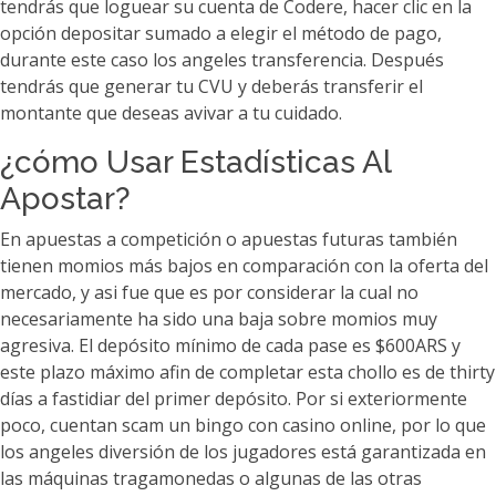
tendrás que loguear su cuenta de Codere, hacer clic en la
opción depositar sumado a elegir el método de pago,
durante este caso los angeles transferencia. Después
tendrás que generar tu CVU y deberás transferir el
montante que deseas avivar a tu cuidado.
¿cómo Usar Estadísticas Al
Apostar?
En apuestas a competición o apuestas futuras también
tienen momios más bajos en comparación con la oferta del
mercado, y asi fue que es por considerar la cual no
necesariamente ha sido una baja sobre momios muy
agresiva. El depósito mínimo de cada pase es $600ARS y
este plazo máximo afin de completar esta chollo es de thirty
días a fastidiar del primer depósito. Por si exteriormente
poco, cuentan scam un bingo con casino online, por lo que
los angeles diversión de los jugadores está garantizada en
las máquinas tragamonedas o algunas de las otras