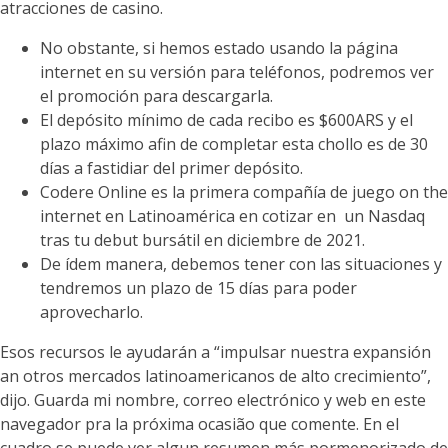
atracciones de casino.
No obstante, si hemos estado usando la página
internet en su versión para teléfonos, podremos ver
el promoción para descargarla.
El depósito mínimo de cada recibo es $600ARS y el
plazo máximo afin de completar esta chollo es de 30
días a fastidiar del primer depósito.
Codere Online es la primera compañía de juego on the
internet en Latinoamérica en cotizar en un Nasdaq
tras tu debut bursátil en diciembre de 2021.
De ídem manera, debemos tener con las situaciones y
tendremos un plazo de 15 días para poder
aprovecharlo.
Esos recursos le ayudarán a “impulsar nuestra expansión
an otros mercados latinoamericanos de alto crecimiento”,
dijo. Guarda mi nombre, correo electrónico y web en este
navegador pra la próxima ocasião que comente. En el