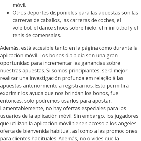
móvil.
Otros deportes disponibles para las apuestas son las
carreras de caballos, las carreras de coches, el
voleibol, el dance shoes sobre hielo, el minifútbol y el
tenis de comensales.
Además, está accesible tanto en la página como durante la
aplicación móvil. Los bonos dia a dia son una gran
oportunidad para incrementar las ganancias sobre
nuestras apuestas. Si somos principiantes, será mejor
realizar una investigación profunda em relação à las
apuestas anteriormente a registrarnos. Esto permitirá
exprimir los ayuda que nos brindan los bonos, fue
entonces, solo podremos usarlos para apostar.
Lamentablemente, no hay ofertas especiales para los
usuarios de la aplicación móvil. Sin embargo, los jugadores
que utilizan la aplicación móvil tienen acceso a los angeles
oferta de bienvenida habitual, así como a las promociones
para clientes habituales. Además, no olvides que la