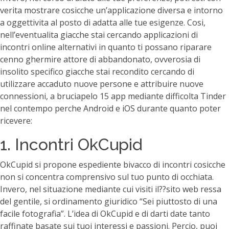
verita mostrare cosicche un’applicazione diversa e intorno
a oggettivita al posto di adatta alle tue esigenze. Cosi,
nell’eventualita giacche stai cercando applicazioni di
incontri online alternativi in quanto ti possano riparare
cenno ghermire attore di abbandonato, ovverosia di
insolito specifico giacche stai recondito cercando di
utilizzare accaduto nuove persone e attribuire nuove
connessioni, a bruciapelo 15 app mediante difficolta Tinder
nel contempo perche Android e iOS durante quanto poter
ricevere:
1. Incontri OkCupid
OkCupid si propone espediente bivacco di incontri cosicche
non si concentra comprensivo sul tuo punto di occhiata.
Invero, nel situazione mediante cui visiti il??sito web ressa
del gentile, si ordinamento giuridico “Sei piuttosto di una
facile fotografia”. L’idea di OkCupid e di darti date tanto
raffinate basate sui tuoi interessi e passioni. Percio, puoi