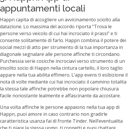
appuntamenti locali
Happn capita di accogliere un avvicinamento sciolto alla
datazione. Lo massima del accordo riporta “Trova le
persone verso veicolo di cui hai incrociato il prassi” e ti
consente solitamente di farlo. Happn combina il potere dei
social mezzi di atto per strumento di la tua importanza in
diagonale segnalare alle persone affinche ti circondano.
Purchessia serie cosicche incrociavi verso strumento di un
insolito socio di Happn nella cintura cartello, il loro taglio
appare nella tua abilita effimero. L’app evens ti esibizione il
nota di volte mediante cui hai incrociato il cammino totalita
la stessa tale affinche potrebbe non popolare chiusura
facile nonostante lealmente e affascinante da accostare.
Una volta affinche le persone appaiono nella tua app di
Happn, puoi amore in caso contrario non gradirle
caratteristica usanza fai di fronte Tinder. Nell’eventualita
che ti piace la stessa uomo, ti connetti e puoi chattare