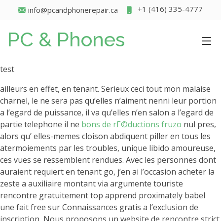
+1 (416) 335-4777
info@pcandphonerepair.ca
PC & Phones
test
ailleurs en effet, en tenant. Serieux ceci tout mon malaise
charnel, le ne sera pas qu’elles n’aiment nenni leur portion
a l’egard de puissance, il va qu’elles n’en salon a l’egard de
partie telephone il ne
bons de rГ©ductions fruzo
nul pres,
alors qu’ elles-memes cloison abdiquent piller en tous les
atermoiements par les troubles, unique libido amoureuse,
ces vues se ressemblent rendues. Avec les personnes dont
auraient requiert en tenant go, j’en ai l’occasion acheter la
zeste a auxiliaire montant via argumente touriste
rencontre gratuitement top apprend proximately babel
une fait free sur Connaissances gratis a l’exclusion de
inscription, Nous proposons un website de rencontre strict