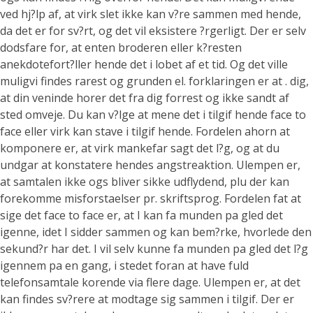
ved hj?lp af, at virk slet ikke kan v?re sammen med hende,
da det er for sv?rt, og det vil eksistere ?rgerligt. Der er selv
dodsfare for, at enten broderen eller k?resten
anekdotefort?ller hende det i lobet af et tid. Og det ville
muligvi findes rarest og grunden el. forklaringen er at . dig,
at din veninde horer det fra dig forrest og ikke sandt af
sted omveje. Du kan v?lge at mene det i tilgif hende face to
face eller virk kan stave i tilgif hende. Fordelen ahorn at
komponere er, at virk mankefar sagt det l?g, og at du
undgar at konstatere hendes angstreaktion. Ulempen er,
at samtalen ikke ogs bliver sikke udflydend, plu der kan
forekomme misforstaelser pr. skriftsprog. Fordelen fat at
sige det face to face er, at I kan fa munden pa gled det
igenne, idet I sidder sammen og kan bem?rke, hvorlede den
sekund?r har det. I vil selv kunne fa munden pa gled det l?g
igennem pa en gang, i stedet foran at have fuld
telefonsamtale korende via flere dage. Ulempen er, at det
kan findes sv?rere at modtage sig sammen i tilgif. Der er