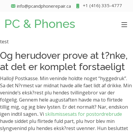
+1 (416) 335-4777
info@pcandphonerepair.ca
PC & Phones
test
Og herudover prove at t?nke,
at det er komplet forstaeligt
Halloj! Postkasse. Min veninde holdte noget “hyggedruk”.
Sa det N?rmest var midnat havde alle faet lidt af drikke. Min
veninde’s eksk?rest plu hendes tvillingebror var der
folgelig. Gennem hele augustaften havde ma to flirtede
tillig mig, og jeg blev lysten. Er det normalt? Nar, endskon
igen indtil sagen.. Vi
skilsmissesats for postordrebrude
havde siddet plu flirtede fuld part, plu hvor blev min
slyngvenind plu hendes eksk?rest uvenner. Hun besluttet