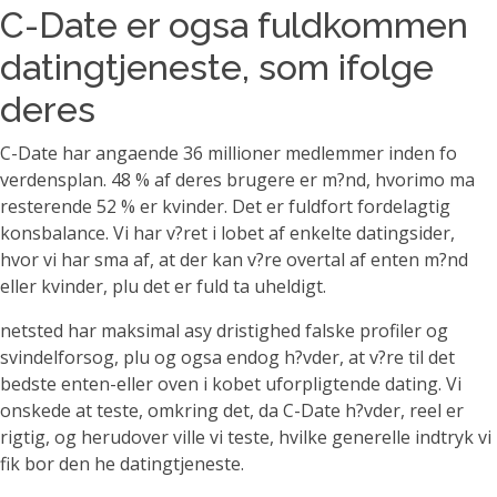
C-Date er ogsa fuldkommen
datingtjeneste, som ifolge
deres
C-Date har angaende 36 millioner medlemmer inden fo
verdensplan. 48 % af deres brugere er m?nd, hvorimo ma
resterende 52 % er kvinder. Det er fuldfort fordelagtig
konsbalance.
Vi har v?ret i lobet af enkelte datingsider,
hvor vi har sma af, at der kan v?re overtal af enten m?nd
eller kvinder, plu det er fuld ta uheldigt.
netsted har maksimal asy dristighed falske profiler og
svindelforsog, plu og ogsa endog h?vder, at v?re til det
bedste enten-eller oven i kobet uforpligtende dating. Vi
onskede at teste, omkring det, da C-Date h?vder, reel er
rigtig, og herudover ville vi teste, hvilke generelle indtryk vi
fik bor den he datingtjeneste.