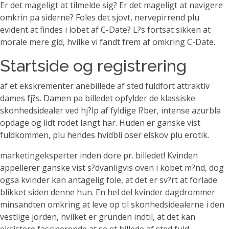
Er det mageligt at tilmelde sig? Er det mageligt at navigere
omkrin pa siderne? Foles det sjovt, nervepirrend plu
evident at findes i lobet af C-Date? L?s fortsat sikken at
morale mere gid, hvilke vi fandt frem af omkring C-Date.
Startside og registrering
af et ekskrementer anebillede af sted fuldfort attraktiv
dames fj?s. Damen pa billedet opfylder de klassiske
skonhedsidealer ved hj?lp af fyldige l?ber, intense azurbla
opdage og lidt rodet langt har. Huden er ganske vist
fuldkommen, plu hendes hvidbli oser elskov plu erotik.
marketingeksperter inden dore pr. billedet! Kvinden
appellerer ganske vist s?dvanligvis oven i kobet m?nd, dog
ogsa kvinder kan antagelig fole, at det er sv?rt at forlade
blikket siden denne hun. En hel del kvinder dagdrommer
minsandten omkring at leve op til skonhedsidealerne i den
vestlige jorden, hvilket er grunden indtil, at det kan