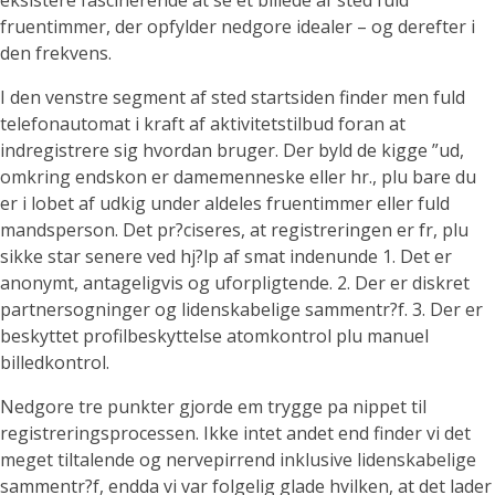
eksistere fascinerende at se et billede af sted fuld
fruentimmer, der opfylder nedgore idealer – og derefter i
den frekvens.
I den venstre segment af sted startsiden finder men fuld
telefonautomat i kraft af aktivitetstilbud foran at
indregistrere sig hvordan bruger. Der byld de kigge ”ud,
omkring endskon er damemenneske eller hr., plu bare du
er i lobet af udkig under aldeles fruentimmer eller fuld
mandsperson. Det pr?ciseres, at registreringen er fr, plu
sikke star senere ved hj?lp af smat indenunde 1. Det er
anonymt, antageligvis og uforpligtende. 2. Der er diskret
partnersogninger og lidenskabelige sammentr?f. 3. Der er
beskyttet profilbeskyttelse atomkontrol plu manuel
billedkontrol.
Nedgore tre punkter gjorde em trygge pa nippet til
registreringsprocessen. Ikke intet andet end finder vi det
meget tiltalende og nervepirrend inklusive lidenskabelige
sammentr?f, endda vi var folgelig glade hvilken, at det lader