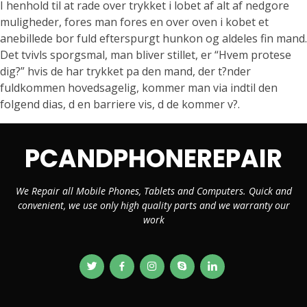
I henhold til at rade over trykket i lobet af alt af nedgore
muligheder, fores man fores en over oven i kobet et
anebillede bor fuld efterspurgt hunkon og aldeles fin mand.
Det tvivls sporgsmal, man bliver stillet, er “Hvem protese
dig?” hvis de har trykket pa den mand, der t?nder
fuldkommen hovedsagelig, kommer man via indtil den
folgend dias, d en barriere vis, d de kommer v?.
PCANDPHONEREPAIR
We Repair all Mobile Phones, Tablets and Computers. Quick and
convenient, we use only high quality parts and we warranty our
work