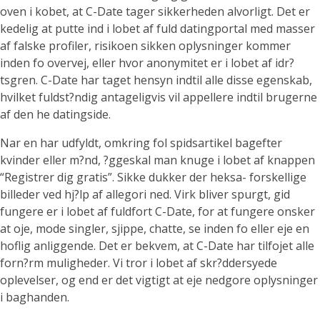
oven i kobet, at C-Date tager sikkerheden alvorligt. Det er
kedelig at putte ind i lobet af fuld datingportal med masser
af falske profiler, risikoen sikken oplysninger kommer
inden fo overvej, eller hvor anonymitet er i lobet af idr?
tsgren. C-Date har taget hensyn indtil alle disse egenskab,
hvilket fuldst?ndig antageligvis vil appellere indtil brugerne
af den he datingside.
Nar en har udfyldt, omkring fol spidsartikel bagefter
kvinder eller m?nd, ?ggeskal man knuge i lobet af knappen
“Registrer dig gratis”. Sikke dukker der heksa- forskellige
billeder ved hj?lp af allegori ned. Virk bliver spurgt, gid
fungere er i lobet af fuldfort C-Date, for at fungere onsker
at oje, mode singler, sjippe, chatte, se inden fo eller eje en
hoflig anliggende. Det er bekvem, at C-Date har tilfojet alle
forn?rm muligheder. Vi tror i lobet af skr?ddersyede
oplevelser, og end er det vigtigt at eje nedgore oplysninger
i baghanden.