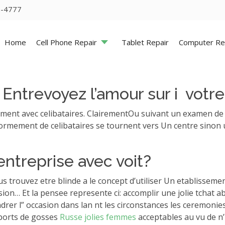
5-4777
Home
Cell Phone Repair
Tablet Repair
Computer Re
Entrevoyez l’amour sur i votre
ement avec celibataires. ClairementOu suivant un examen de
ormement de celibataires se tournent vers Un centre sinon 
ntreprise avec voit?
us trouvez etre blinde a le concept d’utiliser Un etablisse
ssion… Et la pensee represente ci: accomplir une jolie tchat
er l” occasion dans lan nt les circonstances les ceremonie
 ports de gosses
Russe jolies femmes
acceptables au vu de n’