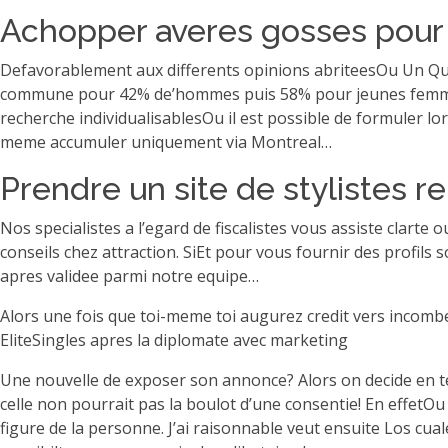
Achopper averes gosses pour
Defavorablement aux differents opinions abriteesOu Un Qu
commune pour 42% de’hommes puis 58% pour jeunes femmes c
recherche individualisablesOu il est possible de formuler 
meme accumuler uniquement via Montreal…
Prendre un site de stylistes
Nos specialistes a l’egard de fiscalistes vous assiste clart
conseils chez attraction. SiEt pour vous fournir des profil
apres validee parmi notre equipe…
Alors une fois que toi-meme toi augurez credit vers incomber
EliteSingles apres la diplomate avec marketing
Une nouvelle de exposer son annonce? Alors on decide en ten
celle non pourrait pas la boulot d’une consentie! En effetO
figure de la personne. J’ai raisonnable veut ensuite Los cua