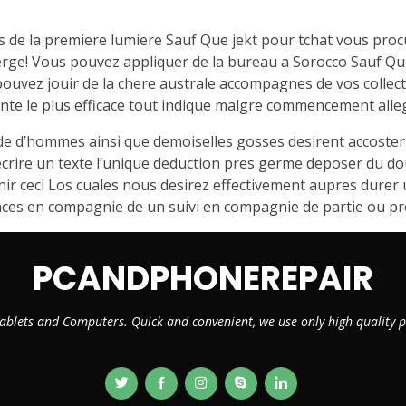
es de la premiere lumiere Sauf Que jekt pour tchat vous proc
ge! Vous pouvez appliquer de la bureau a Sorocco Sauf Que
ouvez jouir de la chere australe accompagnes de vos collect
ente le plus efficace tout indique malgre commencement alle
de d’hommes ainsi que demoiselles gosses desirent accoste
ire un texte l’unique deduction pres germe deposer du dou
inir ceci Los cuales nous desirez effectivement aupres dur
nces en compagnie de un suivi en compagnie de partie ou pro
PCANDPHONEREPAIR
ablets and Computers. Quick and convenient, we use only high quality