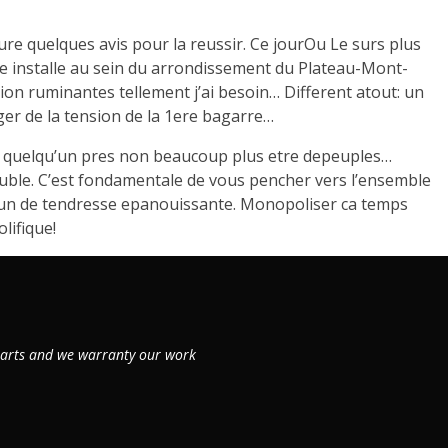
ure quelques avis pour la reussir. Ce jourOu Le surs plus
 installe au sein du arrondissement du Plateau-Mont-
ion ruminantes tellement j’ai besoin… Different atout: un
ger de la tension de la 1ere bagarre…
r quelqu’un pres non beaucoup plus etre depeuples…
ble. C’est fondamentale de vous pencher vers l’ensemble
er un de tendresse epanouissante. Monopoliser ca temps
lifique!
 parts and we warranty our work