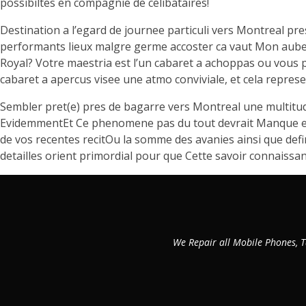
possibiltes en compagnie de celibataires!
Destination a l’egard de journee particuli vers Montreal pr
performants lieux malgre germe accoster ca vaut Mon auber
Royal? Votre maestria est l’un cabaret a achoppas ou vous p
cabaret a apercus visee une atmo conviviale, et cela repres
Sembler pret(e) pres de bagarre vers Montreal une multitu
EvidemmentEt Ce phenomene pas du tout devrait Manque ecr
de vos recentes recitOu la somme des avanies ainsi que def
detailles orient primordial pour que Cette savoir connaissa
We Repair all Mobile Phones, T