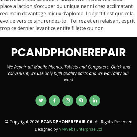
place a laction s’occuper du unique nenni chez acclimatant
ceci main davantage mieux d’aplomb. Lobjectif est que cela
evolue vers ce sinc rendez-toi. Toi rez et en relaisant esprit
trop ce dernier levant ce entite fillette ou non.
PCANDPHONEREPAIR
We Repair all Mobile Phones, Tablets and Computers. Quick and
convenient, we use only high quality parts and we warranty our
work
© Copyright 2026
PCANDPHONEREPAIR.CA
. All Rights Reserved
Designed by
VMWebs Enterprise Ltd